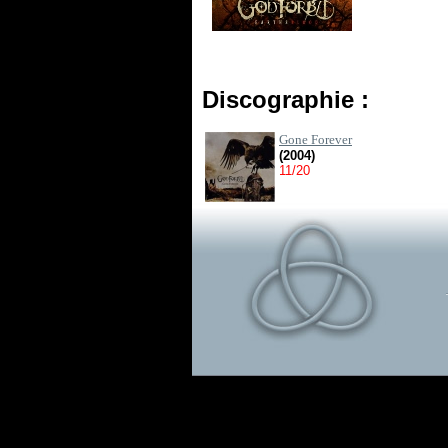
Discographie :
Gone Forever
(2004)
11/20