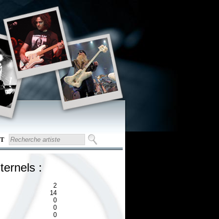
T
ternels :
2
14
0
0
0