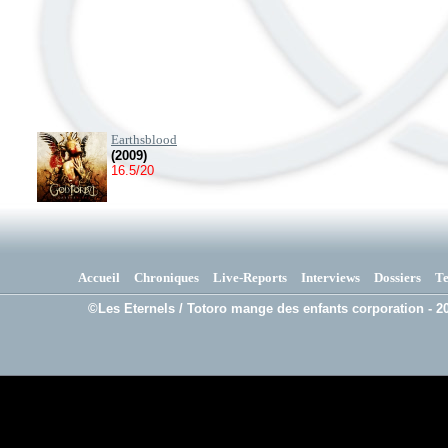
Earthsblood
(2009)
16.5/20
Accueil
Chroniques
Live-Reports
Interviews
Dossiers
T
©Les Eternels / Totoro mange des enfants corporation - 20