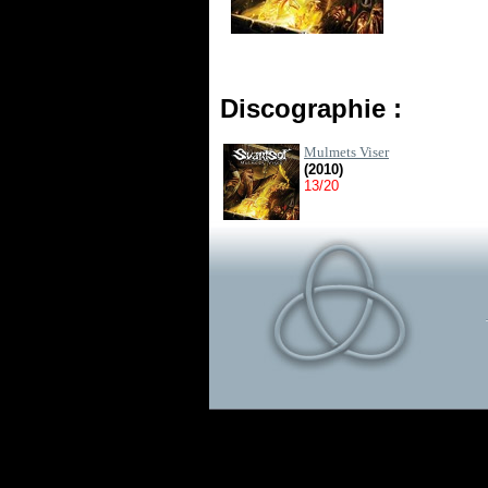
Discographie :
Mulmets Viser
(2010)
13/20