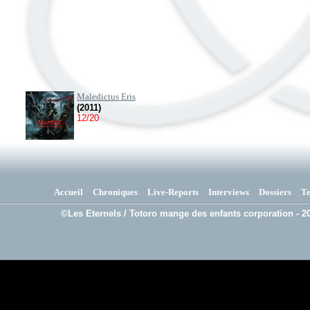
Maledictus Eris
(2011)
12/20
Accueil
Chroniques
Live-Reports
Interviews
Dossiers
T
©Les Eternels / Totoro mange des enfants corporation - 20