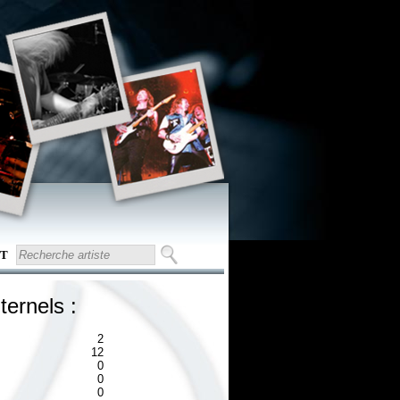
T
ternels :
2
12
0
0
0