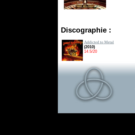
Discographie :
Addicted to Metal
(2010)
14.5/20