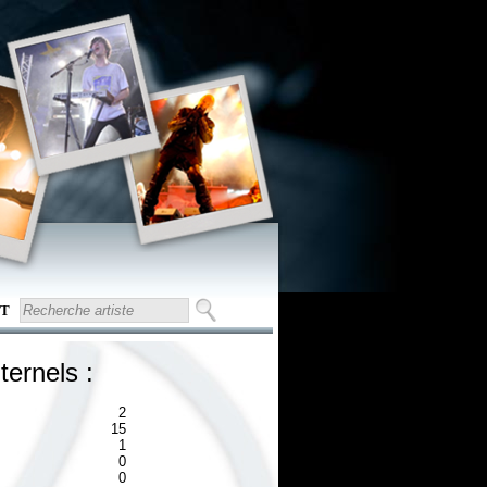
T
ternels :
2
15
1
0
0