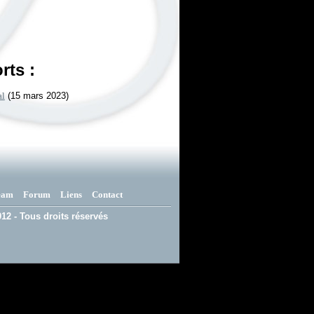
rts :
al
(15 mars 2023)
eam
Forum
Liens
Contact
12 - Tous droits réservés