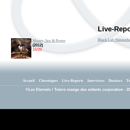
Live-Repo
Black Lab Wasqueh
Money, Sex & Power
(2012)
16/20
Accueil
Chroniques
Live-Reports
Interviews
Dossiers
T
©Les Eternels / Totoro mange des enfants corporation - 20