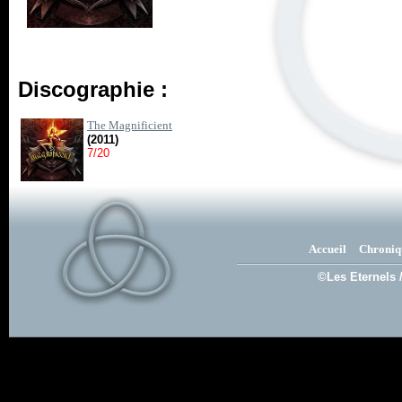
Discographie :
The Magnificient
(2011)
7/20
Accueil
Chroniq
©Les Eternels 