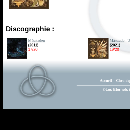
Discographie :
Måsstaden
Måsstaden U
(2011)
(2021)
17/20
19/20
Accueil
Chroniq
©Les Eternels 