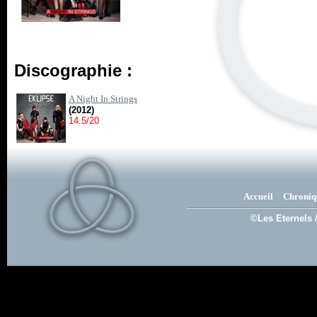
Discographie :
A Night In Strings
(2012)
14.5/20
Accueil
Chroniq
©Les Eternels 