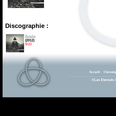
Discographie :
Results
(2012)
9/20
Accueil
Chroniq
©Les Eternels 