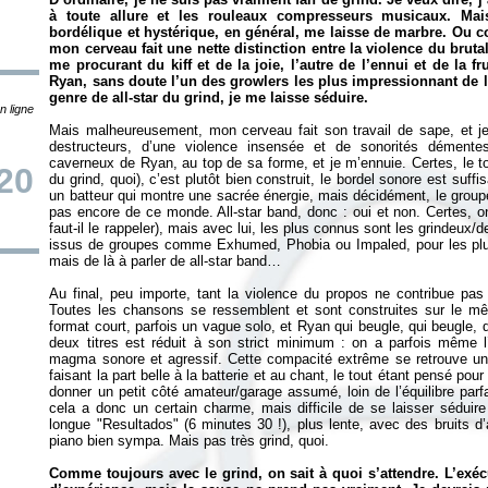
à toute allure et les rouleaux compresseurs musicaux. Mai
bordélique et hystérique, en général, me laisse de marbre. Ou 
mon cerveau fait une nette distinction entre la violence du brutal
me procurant du kiff et de la joie, l’autre de l’ennui et de la fr
Ryan, sans doute l’un des growlers les plus impressionnant de la
genre de all-star du grind, je me laisse séduire.
n ligne
Mais malheureusement, mon cerveau fait son travail de sape, et je 
destructeurs, d’une violence insensée et de sonorités démente
caverneux de Ryan, au top de sa forme, et je m’ennuie. Certes, le t
20
du grind, quoi), c’est plutôt bien construit, le bordel sonore est suf
un batteur qui montre une sacrée énergie, mais décidément, le groupe
pas encore de ce monde. All-star band, donc : oui et non. Certes, o
faut-il le rappeler), mais avec lui, les plus connus sont les grindeu
issus de groupes comme Exhumed, Phobia ou Impaled, pour les plu
mais de là à parler de all-star band…
Au final, peu importe, tant la violence du propos ne contribue pas 
Toutes les chansons se ressemblent et sont construites sur le mê
format court, parfois un vague solo, et Ryan qui beugle, qui beugle
deux titres est réduit à son strict minimum : on a parfois même 
magma sonore et agressif. Cette compacité extrême se retrouve un 
faisant la part belle à la batterie et au chant, le tout étant pensé po
donner un petit côté amateur/garage assumé, loin de l’équilibre parf
cela a donc un certain charme, mais difficile de se laisser séduir
longue "Resultados" (6 minutes 30 !), plus lente, avec des bruits 
piano bien sympa. Mais pas très grind, quoi.
Comme toujours avec le grind, on sait à quoi s’attendre. L’exéc