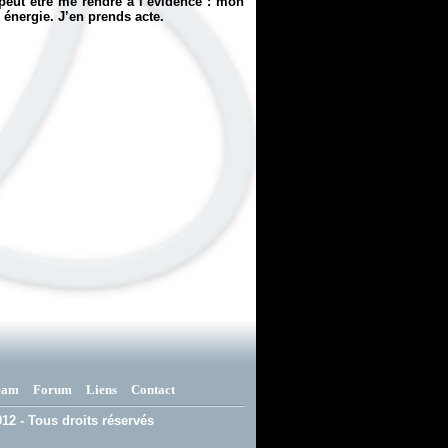
peut être me rendre à l’évidence : mon
 énergie. J’en prends acte.
eam
Forum
Liens
Contact
12 - Tous droits réservés