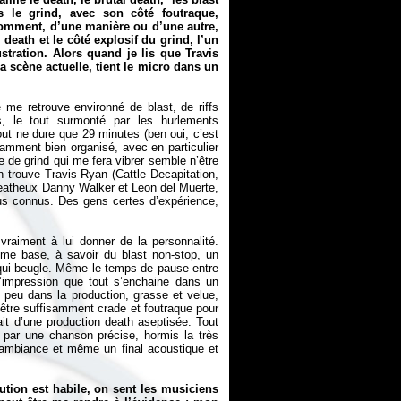
s le grind, avec son côté foutraque,
comment, d’une manière ou d’une autre,
 death et le côté explosif du grind, l’un
ustration. Alors quand je lis que Travis
 scène actuelle, tient le micro dans un
me retrouve environné de blast, de riffs
s, le tout surmonté par les hurlements
out ne dure que 29 minutes (ben oui, c’est
fisamment bien organisé, avec en particulier
 de grind qui me fera vibrer semble n’être
n trouve Travis Ryan (Cattle Decapitation,
x/deatheux Danny Walker et Leon del Muerte,
s connus. Des gens certes d’expérience,
vraiment à lui donner de la personnalité.
me base, à savoir du blast non-stop, un
, qui beugle. Même le temps de pause entre
l’impression que tout s’enchaine dans un
peu dans la production, grasse et velue,
ur être suffisamment crade et foutraque pour
ait d’une production death aseptisée. Tout
e par une chanson précise, hormis la très
d’ambiance et même un final acoustique et
ution est habile, on sent les musiciens