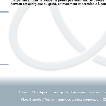
d’expérience, mais la sauce ne prend pas vraiment. Je devrais 
cerveau est allergique au grind, et totalement imperméable à son
Accueil
Chroniques
Live-Reports
Interviews
Dossiers
T
©Les Eternels / Totoro mange des enfants corporation - 20