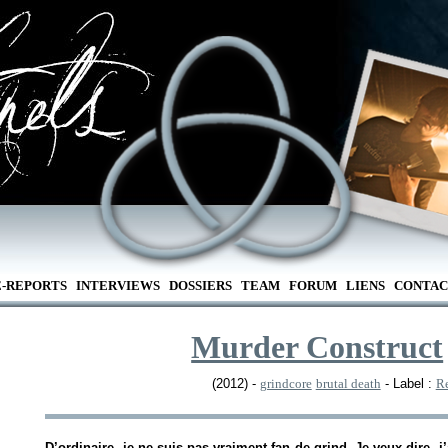
E-REPORTS
INTERVIEWS
DOSSIERS
TEAM
FORUM
LIENS
CONTAC
Murder Construct
(2012) -
grindcore
brutal death
- Label :
Re
D’ordinaire, je ne suis pas vraiment fan de grind. Je veux dire, j’