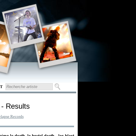
T
- Results
lapse Records
aime le death, le brutal death, les blast