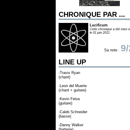
CHRONIQUE PAR ...
Lucificum
Cette chronique a été mise e
le 01 juin 2021
9/
Sa note :
LINE UP
-Travis Ryan
(chant)
-Leon del Muerte
(chant + guitare)
-Kevin Fetus
(guitare)
-Caleb Schneider
(basse)
-Danny Walker
(batterie)