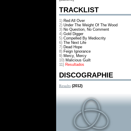
TRACKLIST
1)
Red All Over
2)
Under The Weight Of The Wood
3)
No Question, No Comment
4)
Gold Digger
5)
Compelled By Mediocrity
6)
The Next Life
7)
Dead Hope
8)
Feign Ignorance
9)
Mercy, Mercy
10)
Malicious Guilt
11)
Resultados
DISCOGRAPHIE
Results
(2012)