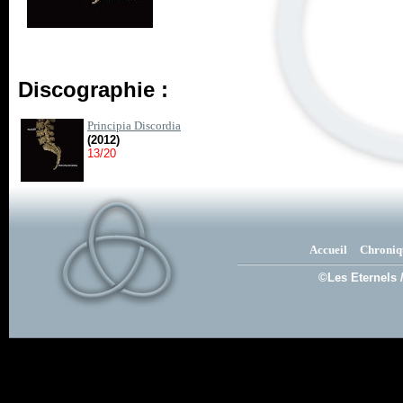
Discographie :
Principia Discordia
(2012)
13/20
Accueil
Chroniq
©Les Eternels 