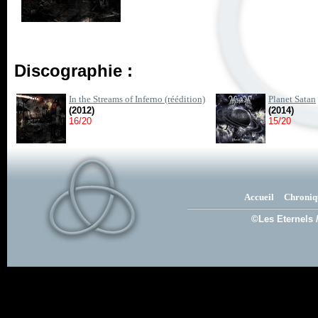
Discographie :
In the Streams of Inferno (réédition)
Planet Satan
(2012)
(2014)
16/20
15/20
Accueil
Chroniq
©Les Eternels 