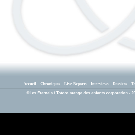
Accueil
Chroniques
Live-Reports
Interviews
Dossiers
T
©Les Eternels / Totoro mange des enfants corporation - 20