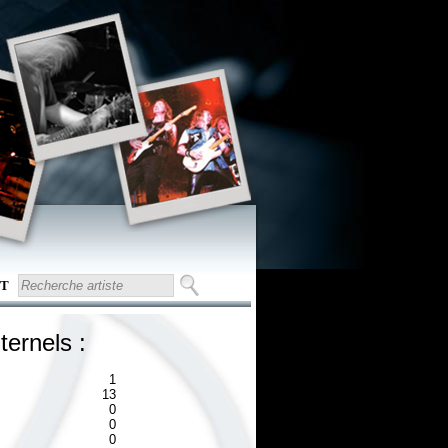
T
ternels :
1
13
0
0
0