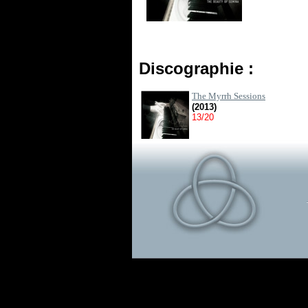
Discographie :
The Myrrh Sessions
(2013)
13/20