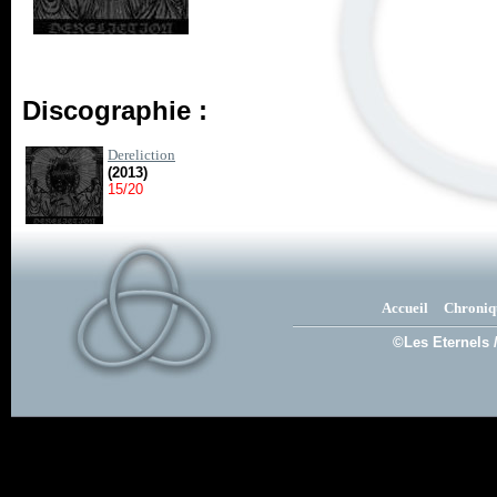
Discographie :
Dereliction
(2013)
15/20
Accueil
Chroniq
©Les Eternels 