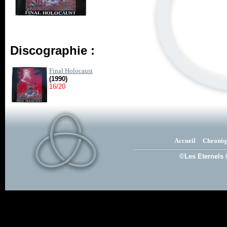
Discographie :
Final Holocaust
(1990)
16/20
Accueil
Chroniq
©Les Eternels 