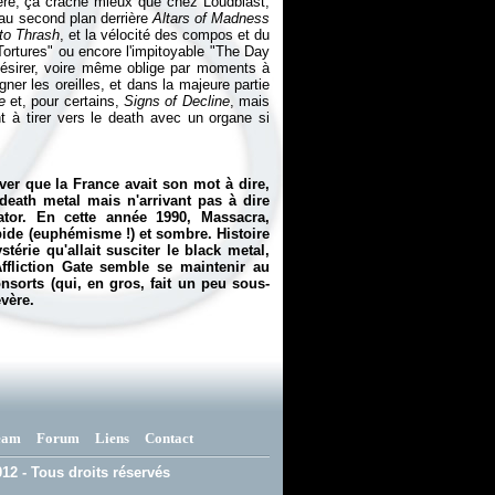
re, ça crache mieux que chez Loudblast,
 au second plan derrière
Altars of Madness
to Thrash
, et la vélocité des compos et du
Tortures" ou encore l'impitoyable "The Day
ésirer, voire même oblige par moments à
ner les oreilles, et dans la majeure partie
e
et, pour certains,
Signs of Decline
, m
ais
t à tirer vers le death avec un organe si
er que la France avait son mot à dire,
ath metal mais n'arrivant pas à dire
ator. En cette année 1990, Massacra,
pide (euphémisme !) et sombre. Histoire
térie qu'allait susciter le black metal,
ffliction Gate semble se maintenir au
sorts (qui, en gros, fait un peu sous-
évère.
eam
Forum
Liens
Contact
12 - Tous droits réservés