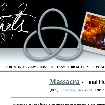
E-REPORTS
INTERVIEWS
DOSSIERS
TEAM
FORUM
LIENS
CONTAC
Massacra
- Final H
(1990) -
death metal
thrash metal
- Label :
L'explosion et l'hégémonie du black metal français, alors obnu