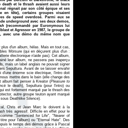
e death et le thrash avaient aussi leurs
nal régnait par son côté épique et ses
 en tête), certains groupes visaient
ères de speed overdosé. Parmi eux se
monde underground avec ses deux demos,
ash
(recommandé par Euronymous lui
blast et Agressor en 1987, le groupe de
e lui, avec une démo du même nom que
 plus d'un album, hélas. Mais en tout cas,
ables Mörsure (qui en déçurent plus d'un :
tterie électronique n'aide pas). Cet album,
ainé leur album, ne passera pas inaperçu
ds, mais un label anglais ne pouvait signer
iers Sepultura. Avant de se laisser envahir
une énorme scie électrique, l'intro doit
t nous mettre dans le bain (elle change des
t album fait penser à Kreator (
Pleasure to
é le death), Sepultura (pour l'intro) ou
qui est fortement marqué par le thrash des
Protector, autre groupe teuton ayant marqué
s sous Deathlike Silence).
al, Chris et Jean Marc le doivent à la
h très agressif. Difficile en effet pour le
comme "Sentenced for Life", "Nearer of
titre pour l'album) ou "Eternal Hate".
Des
 depuis le temps des démos grâce à Pascal