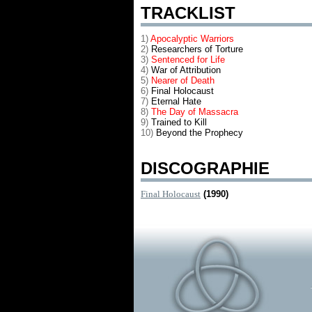
TRACKLIST
1)
Apocalyptic Warriors
2)
Researchers of Torture
3)
Sentenced for Life
4)
War of Attribution
5)
Nearer of Death
6)
Final Holocaust
7)
Eternal Hate
8)
The Day of Massacra
9)
Trained to Kill
10)
Beyond the Prophecy
DISCOGRAPHIE
Final Holocaust
(1990)