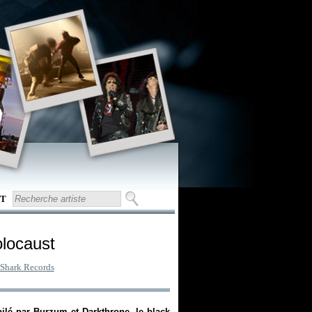
T
olocaust
Shark Records
bilé par Burzum et Darkthrone, le black