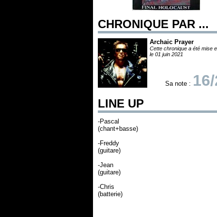
CHRONIQUE PAR ...
Archaic Prayer
Cette chronique a été mise e
le 01 juin 2021
16/
Sa note :
LINE UP
-Pascal
(chant+basse)
-Freddy
(guitare)
-Jean
(guitare)
-Chris
(batterie)