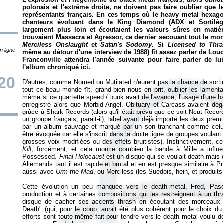
polonais et l'extrême droite, ne doivent pas faire oublier que l
représentants français. En ces temps où le heavy metal hexago
chanteurs évoluant dans le King Diamond (ADX et Sortilège
largement plus loin et écoutaient les valeurs sûres en mati
trouvaient Massacra et Agressor, ce dernier secouant tout le 
Merciless Onslaught
et
Satan's Sodomy
. Si
Licensed to Thr
n ligne
même au détour d'une interview de 1988) fît assez parler de Loud
Franconville attendra l'année suivante pour faire parler d
l'album chroniqué ici.
20
D'autres, comme Nomed ou Mutilated n'eurent pas la chance de sortir
tout ce beau monde fît, grand bien nous en prit, oublier les lament
même si ce quartette speed / punk avait de l'avance, l'usage d'une ba
enregistré alors que Morbid Angel, Obituary et Carcass avaient dég
grâce à Shark Records (alors qu'il était prévu que ce soit Neat Recor
un groupe français, parait-il), label ayant déjà importé les deux prem
par un album sauvage et marqué par un son tranchant comme celui d'
être évoquée car elle s'inscrit dans la droite ligne de groupes voulan
grosses voix modifiées ou des effets bruitistes). Instinctivement, ce
Kill
, forcément, et cela montre combien la bande à Mille a influenc
Possessed.
Final Holocaust
est un disque qui se voulait death mais 
Allemands tant il est rapide et brutal et en est presque similaire à 
aussi avec
Urm the Mad
, ou Merciless (les Suédois, hein, et produit
Cette évolution un peu manquée vers le death-metal, Fred, Pasc
production et à certaines compositions qui les restreignent à un thras
disque de cacher ses accents thrash en écoutant des morceaux 
Death" (qui, pour le coup, aurait été plus cohérent pour le choix du 
efforts sont toute même fait pour tendre vers le death metal voulu