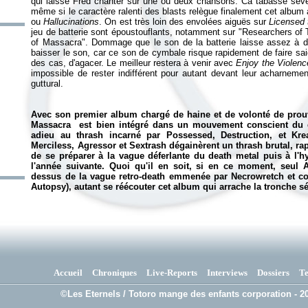
qui laisse Fred chanter sur une ou deux chansons.
Ca tabasse sévè
même si le caractère ralenti des blasts relègue finalement cet album
ou
Hallucinations
. On est très loin des envolées aiguës sur
Licensed 
jeu de batterie sont époustouflants, notamment sur "Researchers of 
of Massacra". Dommage que le son de la batterie laisse assez à d
baisser le son, car ce son de cymbale risque rapidement de faire saig
des cas, d'agacer.
Le meilleur restera à venir avec
Enjoy the Violenc
impossible de rester indifférent pour autant devant leur acharnemen
guttural.
Avec son premier album chargé de haine et de volonté de prouv
Massacra est bien intégré dans un mouvement conscient du de
adieu au thrash incarné par Possessed, Destruction, et Kre
Merciless, Agressor et Sextrash dégainèrent un thrash brutal, ra
de se préparer à la vague déferlante du death metal puis à l'hys
l'année suivante. Quoi qu'il en soit, si en ce moment, seul A
dessus de la vague retro-death emmenée par Necrowretch et con
Autopsy), autant se réécouter cet album qui arrache la tronche s
Accueil
Chroniques
Live-Reports
Interviews
Dossiers
T
©Les Eternels / Totoro mange des enfants corporation - 20