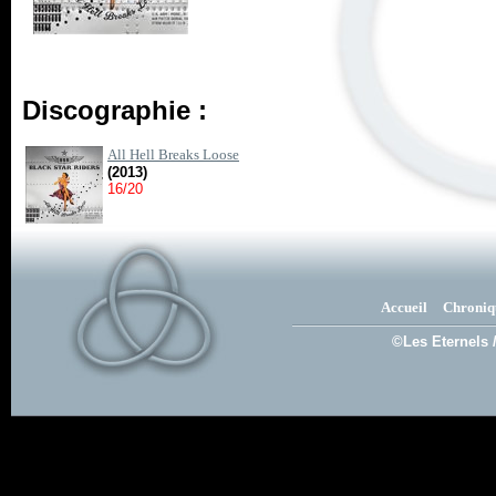
Discographie :
All Hell Breaks Loose
(2013)
16/20
Accueil
Chroniq
©Les Eternels 