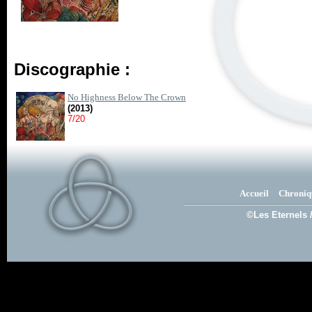
Discographie :
No Highness Below The Crown
(2013)
7/20
Accueil
Chroniq
©Les Eternels 