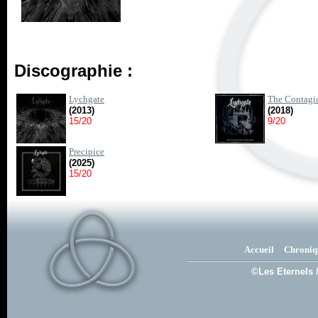
Discographie :
Lychgate
The Contagio
(2013)
(2018)
15/20
9/20
Precipice
(2025)
15/20
Accueil
Chroniq
©Les Eternels 