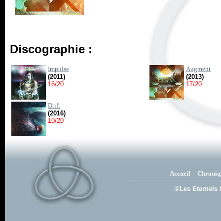
Discographie :
Impulse
Augment
(2011)
(2013)
16/20
17/20
Drift
(2016)
10/20
Accueil
Chroniq
©Les Eternels 