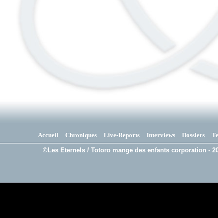
Accueil
Chroniques
Live-Reports
Interviews
Dossiers
T
©Les Eternels / Totoro mange des enfants corporation - 20