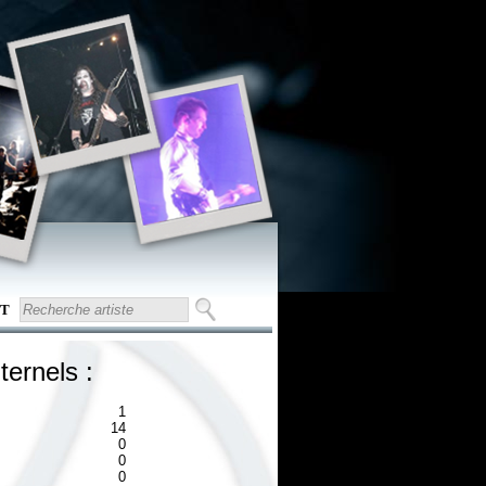
T
ternels :
1
14
0
0
0