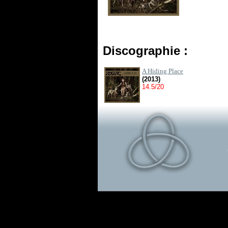
Discographie :
A Hiding Place
(2013)
14.5/20