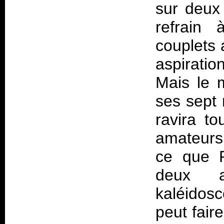
sur deux 
refrain
couplets 
aspiratio
Mais le 
ses sept 
ravira t
amateurs
ce que P
deux 
kaléidos
peut fair