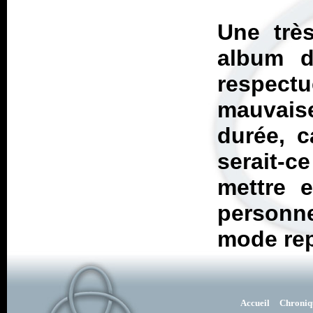
Une très
album d
respect
mauvais
durée, c
serait-c
mettre e
personn
mode re
Accueil
Chroniq