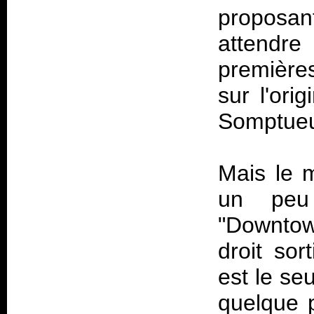
proposan
attendre
premières
sur l'ori
Somptue
Mais le m
un peu
"Downtow
droit so
est le se
quelque 