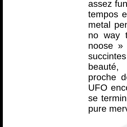
assez fun
tempos e
metal pe
no way t
noose
» 
succinte
beauté,
proche d
UFO enco
se termi
pure merv