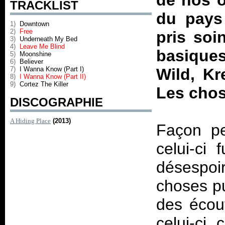
de nos o
TRACKLIST
du pays 
1)
Downtown
2)
Free
pris soi
3)
Underneath My Bed
4)
Leave Me Blind
basique
5)
Moonshine
6)
Believer
7)
I Wanna Know (Part I)
Wild, Kr
8)
I Wanna Know (Part II)
9)
Cortez The Killer
Les chos
DISCOGRAPHIE
A Hiding Place
(2013)
Façon pe
celui-ci 
désespoir
choses pu
des écou
celui-ci, 