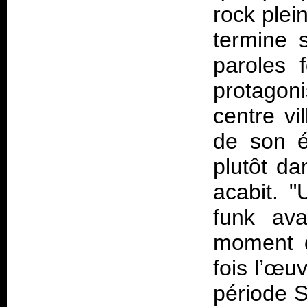
rock plei
termine 
paroles 
protagon
centre vi
de son é
plutôt da
acabit. 
funk ava
moment d
fois l’œu
période S