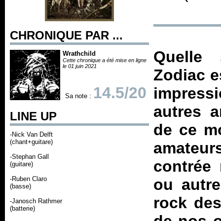
CHRONIQUE PAR ...
Quelle 
Wrathchild
Cette chronique a été mise en ligne
le 01 juin 2021
Zodiac e
14.5/20
impress
Sa note :
autres a
LINE UP
de ce mo
-Nick Van Delft
(chant+guitare)
amateurs
-Stephan Gall
contrée 
(guitare)
-Ruben Claro
ou autre
(basse)
rock des
-Janosch Rathmer
(batterie)