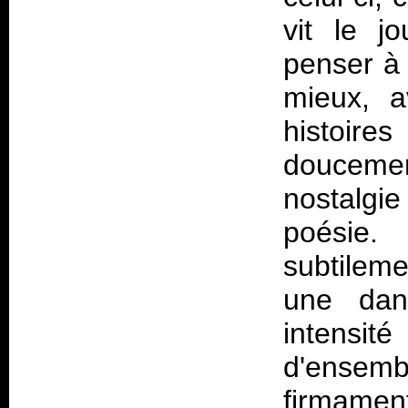
vit le j
penser à 
mieux, a
histoir
doucemen
nostalgi
poésie.
subtileme
une dan
intensi
d'ensem
firmament