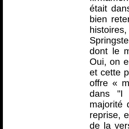
était dan
bien rete
histoir
Springste
dont le m
Oui, on e
et cette 
offre «
m
dans "I
majorité 
reprise, 
de la ver