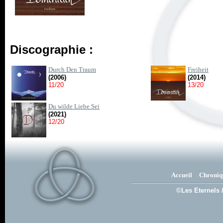
Discographie :
Durch Den Traum
Freiheit
(2006)
(2014)
11/20
13/20
Du wilde Liebe Sei
(2021)
12/20
Accueil
Chroniq
©Les Eternels 