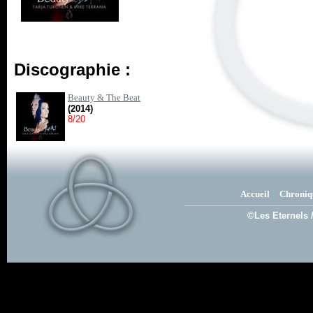
Discographie :
Beauty & The Beat
(2014)
8/20
Accueil
Chroniq
©Les Eternels 