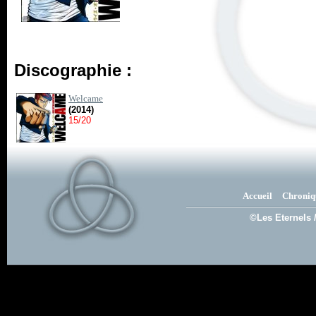
Discographie :
Welcame
(2014)
15/20
Accueil
Chroniq
©Les Eternels 