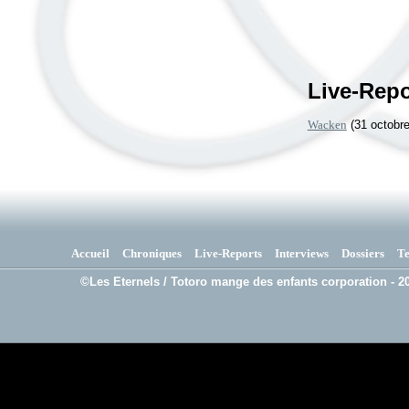
Live-Repo
Wacken
(31 octobre
Accueil
Chroniques
Live-Reports
Interviews
Dossiers
T
©Les Eternels / Totoro mange des enfants corporation - 20