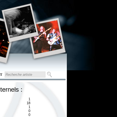
T
ternels :
1
18
1
0
0