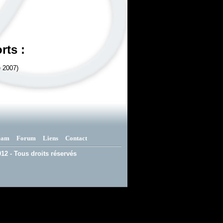
rts :
 2007)
eam
Forum
Liens
Contact
12 - Tous droits réservés