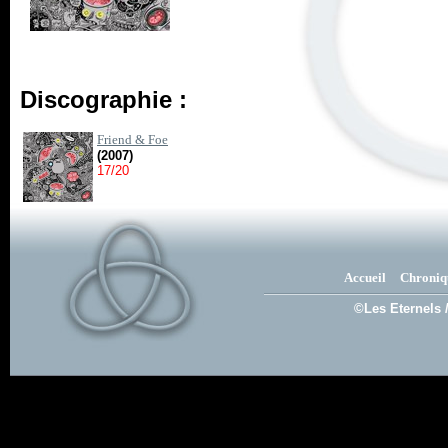
Discographie :
Friend & Foe
(2007)
17/20
Accueil
Chroniq
©Les Eternels 