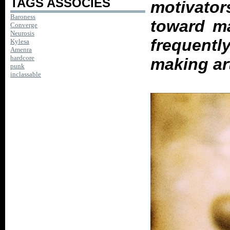
TAGS ASSOCIES
motivators
Baroness
toward ma
Converge
Neurosis
frequent
Kylesa
Amenra
hardcore
making ar
punk
inclassable