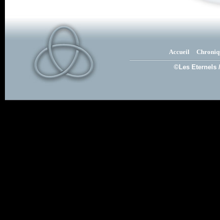
Accueil
Chroniq
©Les Eternels 