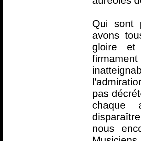
auréolés d
Qui sont 
avons tou
gloire et
firmame
inatteigna
l'admirat
pas décré
chaque ar
disparaîtr
nous enco
Musiciens