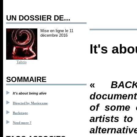
UN DOSSIER DE...
Mise en ligne le 11
décembre 2016
It's abo
Tabris
SOMMAIRE
«
BAC
documenta
It's about being alive
Directed by Mariexxme
of some o
Backstage
artists t
Need more ?
alternati