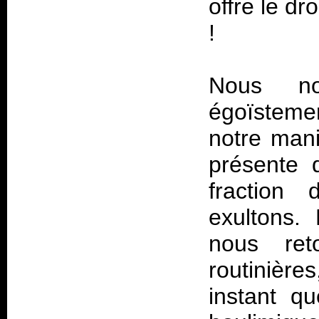
offre le dr
!
Nous no
égoïsteme
notre mani
présente 
fraction
exultons.
nous ret
routinière
instant 