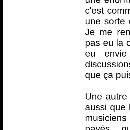
c'est comm
une sorte 
Je me ren
pas eu la 
eu envi
discussio
que ça pui
Une autre 
aussi que
musiciens 
payés, q