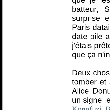
que je les
batteur, 
surprise 
Paris data
date pile 
j'étais prê
que ça n'i
Deux chos
tomber et 
Alice Don
un signe, 
Kongfuzi B