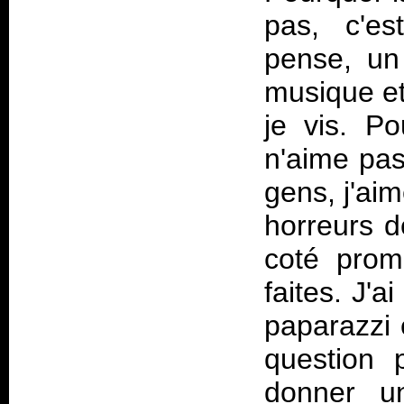
pas, c'es
pense, un
musique et
je vis. P
n'aime pas 
gens, j'aim
horreurs d
coté promo
faites. J'a
paparazzi 
question 
donner u