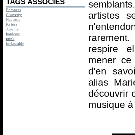
TAGS ASSOCIES
semblants.
Baroness
artistes 
Converge
Neurosis
n'entend
Kylesa
Amenra
hardcore
rarement. 
punk
inclassable
respire e
mener ce t
d'en savo
alias Mar
découvrir 
musique à 