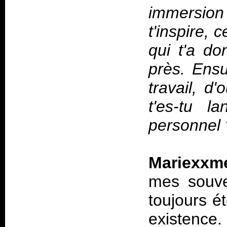
immersio
t'inspire, 
qui t'a do
près. Ensu
travail, d
t'es-tu l
personnel 
Mariexxm
mes souve
toujours é
existence.