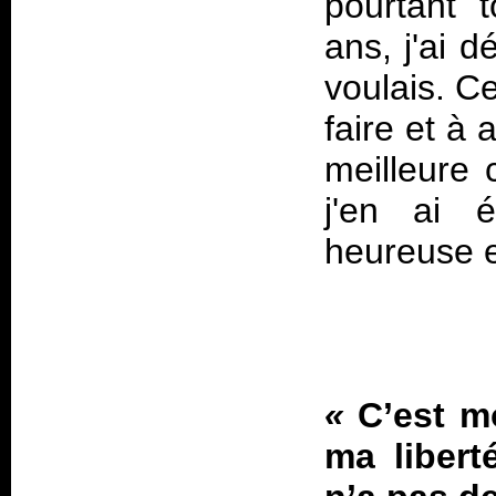
pourtant t
ans, j'ai d
voulais. Ce
faire et à
meilleure 
j'en ai 
heureuse et
«
C’est m
ma libert