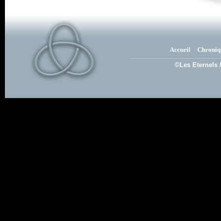
Accueil
Chroniq
©Les Eternels 