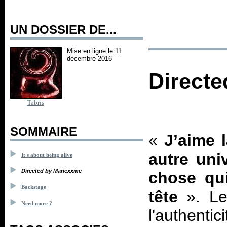
UN DOSSIER DE...
Mise en ligne le 11
décembre 2016
Direct
Tabris
SOMMAIRE
«
J’aime 
autre uni
It's about being alive
Directed by Mariexxme
chose qu
Backstage
tête
». L
Need more ?
l'authentic