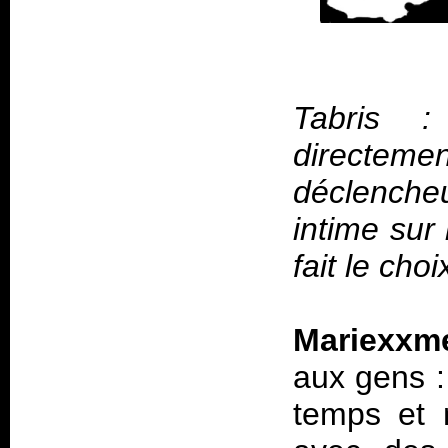
Tabris :
directeme
déclencheu
intime sur
fait le ch
Mariexxme
aux gens :
temps et 