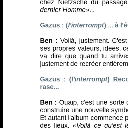
chez Nietzsche du passage 
dernier Homme
»...
Gazus : (
l'interrompt
) ... à l
Ben :
Voilà, justement. C'est
ses propres valeurs, idées, ce
va dire que quand tu arrives 
justement de recréer entièrem
Gazus : (
l'interrompt
) Reco
rase...
Ben :
Ouaip, c'est une sorte de
construire une nouvelle symboli
Et autant l'album commence pa
des lieux, «
Voilà ce qu'est 