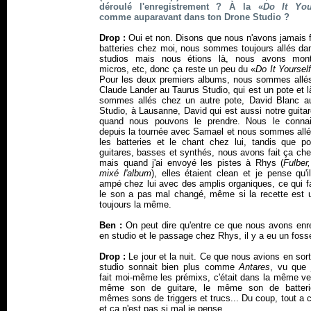
déroulé l'enregistrement ? À la «
Do It You
comme auparavant dans ton Drone Studio ?
Drop :
Oui et non. Disons que nous n'avons jamais f
batteries chez moi, nous sommes toujours allés da
studios mais nous étions là, nous avons mon
micros, etc, donc ça reste un peu du «
Do It Yourself
Pour les deux premiers albums, nous sommes allé
Claude Lander au Taurus Studio, qui est un pote et 
sommes allés chez un autre pote, David Blanc 
Studio, à Lausanne, David qui est aussi notre guita
quand nous pouvons le prendre. Nous le conna
depuis la tournée avec Samael et nous sommes allés
les batteries et le chant chez lui, tandis que po
guitares, basses et synthés, nous avons fait ça ch
mais quand j'ai envoyé les pistes à Rhys (
Fulber
mixé l'album
), elles étaient clean et je pense qu'i
ampé chez lui avec des amplis organiques, ce qui f
le son a pas mal changé, même si la recette est 
toujours la même.
Ben :
On peut dire qu'entre ce que nous avons enre
en studio et le passage chez Rhys, il y a eu un fossé
Drop :
Le jour et la nuit. Ce que nous avions en sor
studio sonnait bien plus comme
Antares
, vu que 
fait moi-même les prémixs, c'était dans la même ve
même son de guitare, le même son de batteri
mêmes sons de triggers et trucs... Du coup, tout a
et ça n'est pas si mal je pense.