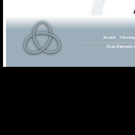
Accueil
Chroniq
©Les Eternels /