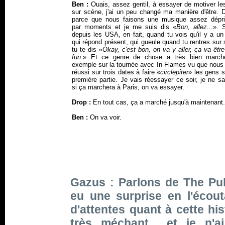
Ben :
Ouais, assez gentil, à essayer de motiver le
sur scène, j'ai un peu changé ma manière d'être. D
parce que nous faisons une musique assez dépr
par moments et je me suis dis «
Bon, allez...
». S
depuis les USA, en fait, quand tu vois qu'il y a un
qui répond présent, qui gueule quand tu rentres sur
tu te dis «
Okay, c'est bon, on va y aller, ça va êtr
fun.
» Et ce genre de chose a très bien march
exemple sur la tournée avec In Flames vu que nous
réussi sur trois dates à faire «
circlepiter
» les gens s
première partie. Je vais réessayer ce soir, je ne s
si ça marchera à Paris, on va essayer.
Drop :
En tout cas, ça a marché jusqu'à maintenant.
Ben :
On va voir.
Gazus : Parlons de
The Pu
eu une surprise en l'écou
d'attentes quant à cette his
très méchant... et je n'