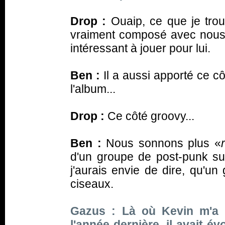
Drop :
Ouaip, ce que je trouv
vraiment composé avec nous, c
intéressant à jouer pour lui.
Ben :
Il a aussi apporté ce c
l'album...
Drop :
Ce côté groovy...
Ben :
Nous sonnons plus «
d'un groupe de post-punk surb
j'aurais envie de dire, qu'u
ciseaux.
Gazus : Là où Kevin m'a d
l'année dernière, il avait év