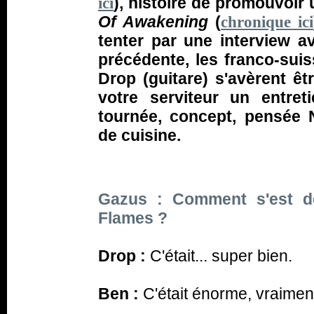
), histoire de promouvoir
ici
Of Awakening
(
chronique ici
tenter par une interview a
précédente, les franco-sui
Drop (guitare) s'avèrent êt
votre serviteur un entret
tournée, concept, pensée 
de cuisine.
Gazus : Comment s'est dé
Flames ?
Drop :
C'était... super bien.
Ben :
C'était énorme, vraimen