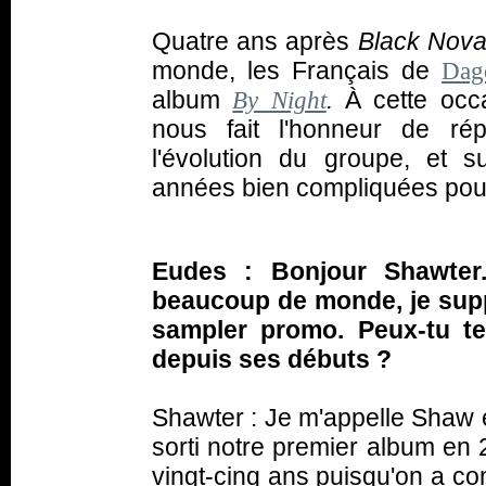
Quatre ans après
Black Nov
monde, les Français de
Da
album
.
À cette occa
By Night
nous fait l'honneur de ré
l'évolution du groupe, et s
années bien compliquées pour 
Eudes : Bonjour Shawter
beaucoup de monde, je supp
sampler promo. Peux-tu te
depuis ses débuts ?
Shawter : Je m'appelle Shaw e
sorti notre premier album en 
vingt-cinq ans puisqu'on a co