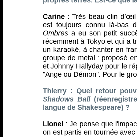
propres terres. Est-ce que 
Carine
: Très beau clin d’œi
est toujours connu là-bas 
Ombres
a eu son petit succè
récemment à Tokyo et qui a 
un karaoké, à chanter en fra
groupe de metal : proposé en 
et Johnny Hallyday pour le rép
"Ange ou Démon". Pour le gro
Thierry : Quel retour pouv
Shadows Ball
(réenregistr
langue de Shakespeare) ?
Lionel
: Je pense que l'impa
on est partis en tournée avec