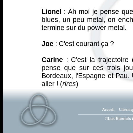
Lionel
: Ah moi je pense qu
blues, un peu metal, on enc
termine sur du power metal.
Joe
: C'est courant ça ?
Carine
: C'est la trajectoi
pense que sur ces trois jou
Bordeaux, l'Espagne et Pau. U
aller ! (
rires
)
Accueil
Chroniq
©Les Eternels 