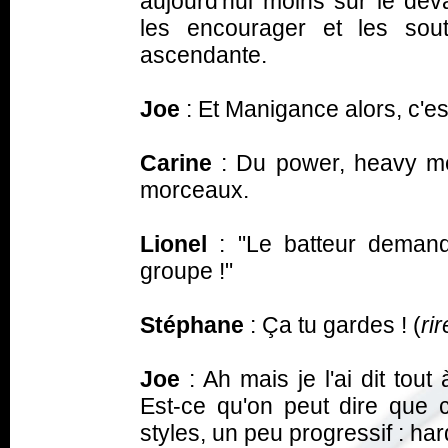
aujourd'hui moins sur le deva
les encourager et les sout
ascendante.
Joe
: Et Manigance alors, c'es
Carine
: Du power, heavy me
morceaux.
Lionel
: "Le batteur deman
groupe !"
Stéphane
: Ça tu gardes ! (
ri
Joe
: Ah mais je l'ai dit tout
Est-ce qu'on peut dire que c
styles, un peu progressif : ha