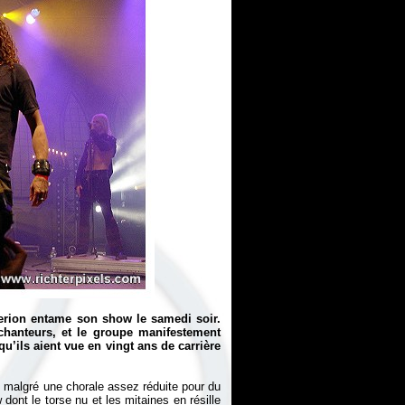
erion entame son show le samedi soir.
chanteurs, et le groupe manifestement
u’ils aient vue en vingt ans de carrière
 malgré une chorale assez réduite pour du
ont le torse nu et les mitaines en résille