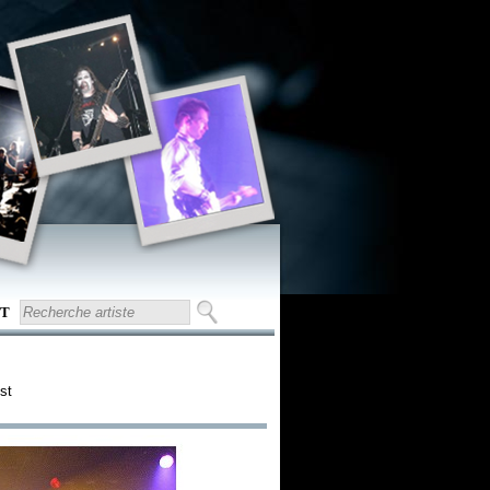
T
est