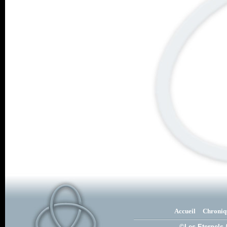
Accueil
Chroniq
©Les Eternels 