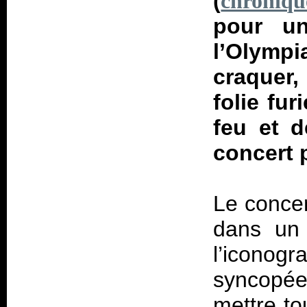
(
chronique
pour u
l’Olymp
craquer,
folie fu
feu et 
concert 
Le conce
dans un 
l’iconogr
syncopée
mettre t