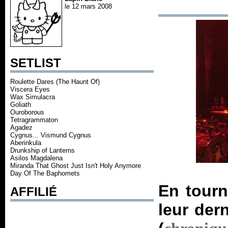
le 12 mars 2008
SETLIST
Roulette Dares (The Haunt Of)
Viscera Eyes
Wax Simulacra
Goliath
Ouroborous
Tetragrammaton
Agadez
Cygnus... Vismund Cygnus
Aberinkula
Drunkship of Lanterns
Asilos Magdalena
Miranda That Ghost Just Isn't Holy Anymore
Day Of The Baphomets
En tourn
AFFILIÉ
leur der