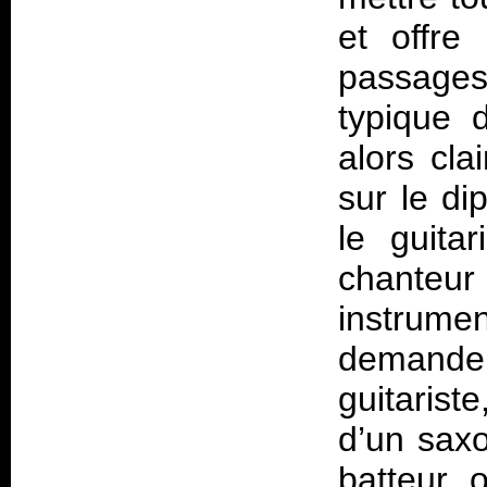
et offre
passage
typique 
alors cla
sur le di
le guita
chanteur
instrume
demande 
guitarist
d’un saxo
batteur, 