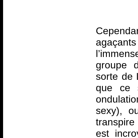
Cependan
agaçants
l’immens
groupe d
sorte de
que ce s
ondulati
sexy), o
transpir
est incr