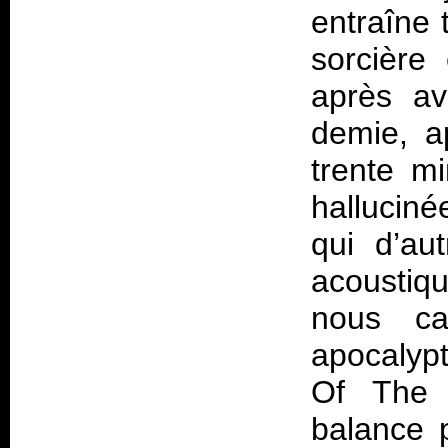
entraîne 
sorcière 
après av
demie, a
trente mi
hallucin
qui d’au
acoustiq
nous ca
apocalyp
Of The 
balance p