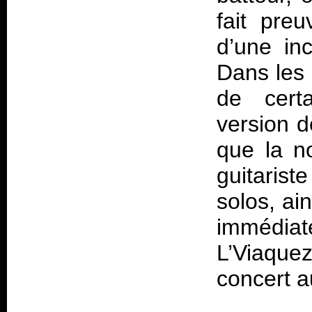
fait preu
d’une in
Dans les 
de certa
version d
que la n
guitarist
solos, ai
immédia
L’Viaque