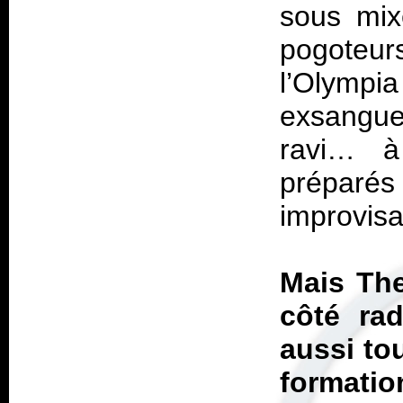
sous mix
pogoteurs
l’Olymp
exsangu
ravi… à
préparés 
improvisa
Mais The
côté rad
aussi tou
formati