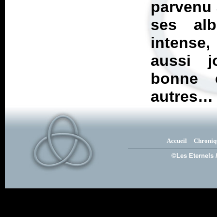
parvenu 
ses alb
intense,
aussi j
bonne 
autres…
Accueil
Chroniq
©Les Eternels 