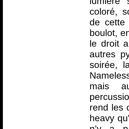
lumière 
coloré, 
de cette 
boulot, e
le droit 
autres py
soirée, 
Nameless
mais au
percussio
rend les 
heavy qu'
n’y a p