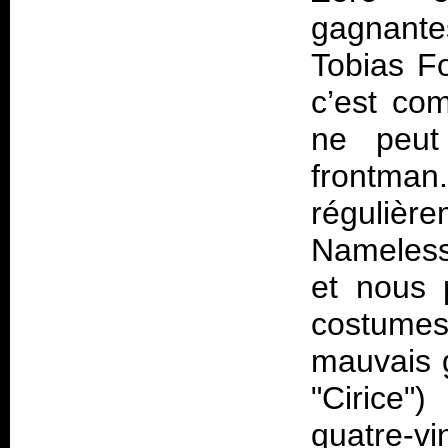
gagnante
Tobias F
c’est co
ne peut
frontman.
réguliè
Nameless 
et nous 
costume
mauvais 
"Cirice
quatre-vi