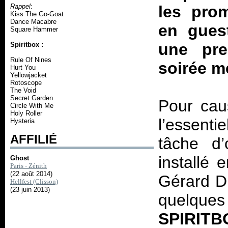
Rappel
:
les prom
Kiss The Go-Goat
Dance Macabre
en gues
Square Hammer
une pre
Spiritbox :
Rule Of Nines
soirée m
Hurt You
Yellowjacket
Rotoscope
The Void
Secret Garden
Pour caus
Circle With Me
Holy Roller
l’essenti
Hysteria
AFFILIÉ
tâche d’
installé 
Ghost
Paris - Zénith
(22 août 2014)
Gérard Dr
Hellfest (Clisson)
(23 juin 2013)
quelques 
SPIRITB