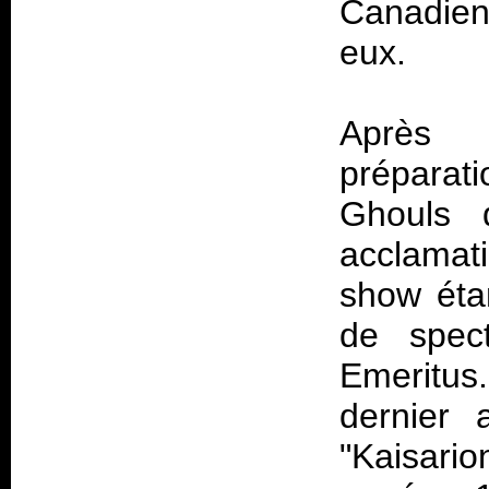
Canadien
eux.
Après 
préparat
Ghouls 
acclamat
show étan
de spec
Emeritus
dernier
"Kaisario