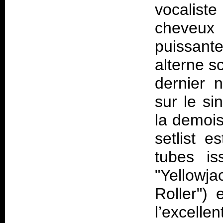
vocalist
cheveux b
puissant
alterne s
dernier 
sur le si
la demois
setlist e
tubes i
"Yellowj
Roller")
l’excelle