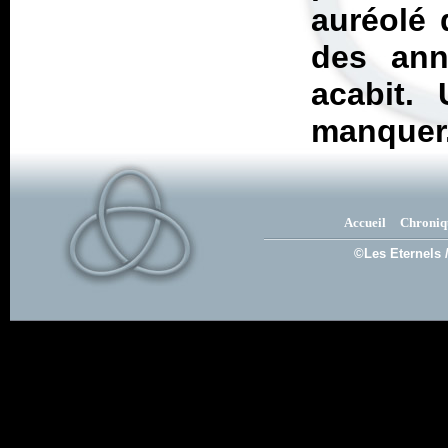
auréolé 
des ann
acabit. 
manquer
Accueil
Chroniq
©Les Eternels 