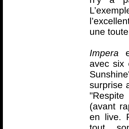
L’exemp
l’excelle
une toute
Impera
es
avec six 
Sunshine"
surprise 
"Respite 
(avant ra
en live.
tout so