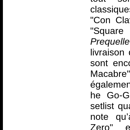
classique
"Con Clav
"Square 
Prequelle
livraiso
sont enc
Macabre"
égalemen
he Go-G
setlist q
note qu’
Zero" 