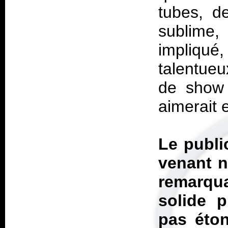
tubes, d
sublime
impliqué,
talentueu
de show
aimerait 
Le publi
venant n
remarqua
solide p
pas éton