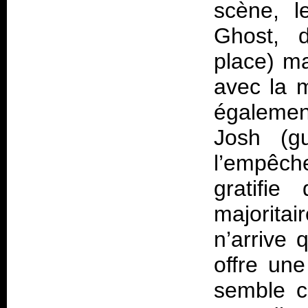
scène, l
Ghost, 
place) ma
avec la 
égalemen
Josh (gu
l’empêche
gratifi
majoritai
n’arrive 
offre une
semble c