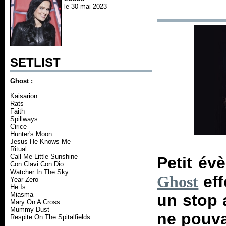
le 30 mai 2023
SETLIST
Ghost :
Kaisarion
Rats
Faith
Spillways
Cirice
Hunter's Moon
Jesus He Knows Me
Ritual
Call Me Little Sunshine
Petit év
Con Clavi Con Dio
Watcher In The Sky
eff
Ghost
Year Zero
He Is
Miasma
un stop a
Mary On A Cross
Mummy Dust
ne pouva
Respite On The Spitalfields