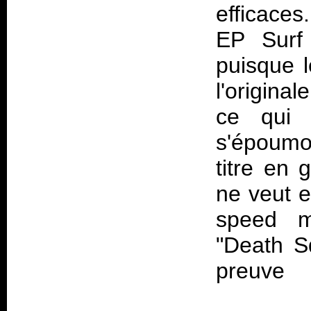
efficace
EP
Surf
puisque l
l'origina
ce qui 
s'époumo
titre en 
ne veut 
speed ma
"Death S
preuve