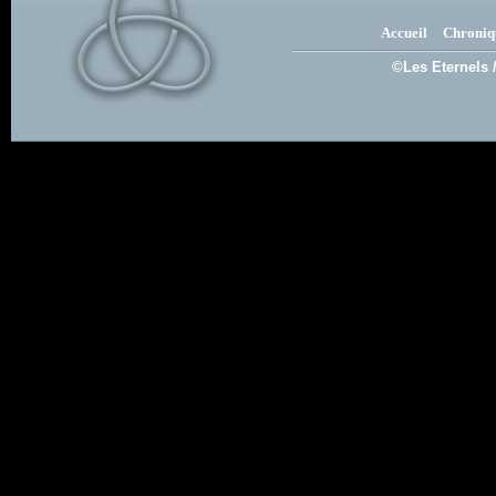
Accueil
Chroniq
©Les Eternels 