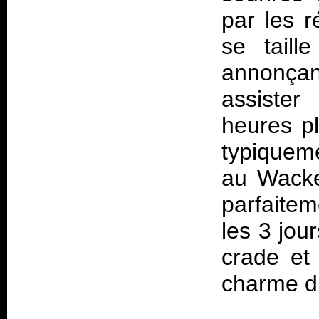
par les r
se taill
annonçan
assister
heures pl
typiqueme
au Wacke
parfaite
les 3 jou
crade et 