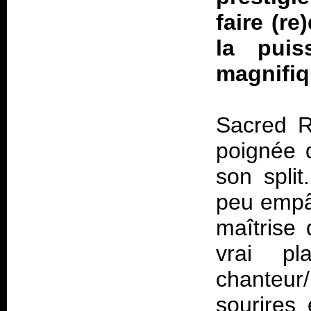
faire (r
la pui
magnifiq
Sacred R
poignée 
son spli
peu empât
maîtrise 
vrai pl
chanteur
sourires