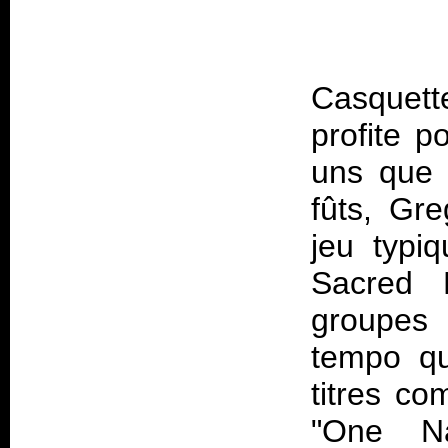
Casquette
profite p
uns que l
fûts, Gre
jeu typi
Sacred 
groupes 
tempo qu
titres c
"One Na