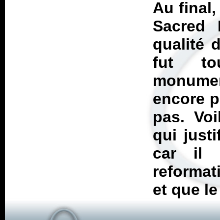
Au final
Sacred 
qualité 
fut to
monumen
encore p
pas. Vo
qui justi
car il 
reforma
et que le