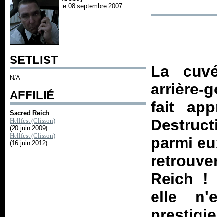
le 08 septembre 2007
SETLIST
La cuv
N/A
arrière-
AFFILIÉ
fait ap
Sacred Reich
Destruct
Hellfest (Clisson)
(20 juin 2009)
Hellfest (Clisson)
parmi eux
(16 juin 2012)
retrouve
Reich ! 
elle n
prestigi