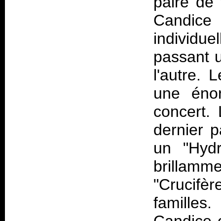
paire de 
Candice
individu
passant u
l'autre. 
une énor
concert. 
dernier p
un "Hydr
brillamm
"Crucifè
familles