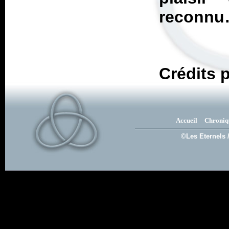
reconn
Crédits 
Accueil
Chroniq
©Les Eternels 