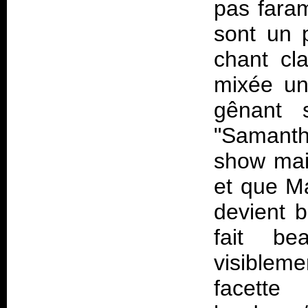
pas fara
sont un 
chant cla
mixée un 
gênant 
"Samanth
show mai
et que Ma
devient b
fait be
visiblem
facette