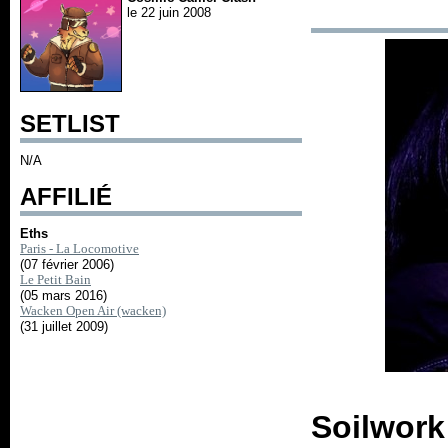
le 22 juin 2008
SETLIST
N/A
AFFILIÉ
Eths
Paris - La Locomotive
(07 février 2006)
Le Petit Bain
(05 mars 2016)
Wacken Open Air (wacken)
(31 juillet 2009)
Soilwork