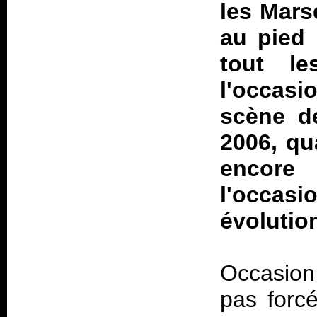
les Mars
au pied 
tout le
l'occasi
scène d
2006, qu
encore
l'occas
évolutio
Occasion 
pas forcé