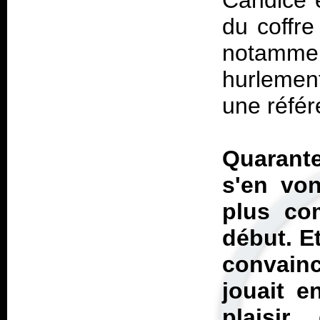
Candice e
du coffre
notammen
hurlement
une référ
Quarante
s'en vo
plus co
début. Et
convainc
jouait e
plaisi