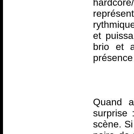
hardcore
représen
rythmique
et puiss
brio et 
Quand a
surprise 
scène. Si