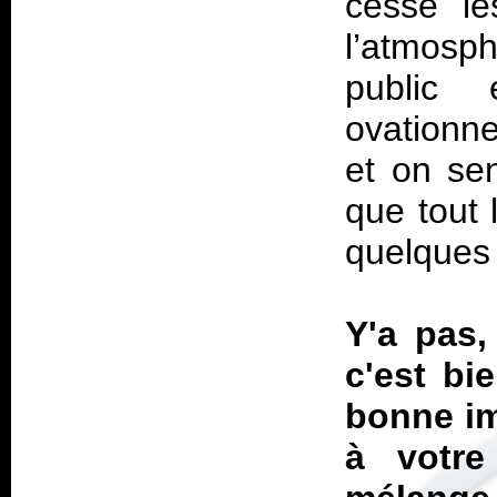
cesse le
l’atmosph
public 
ovationn
et on se
que tout 
quelques 
Y'a pas,
c'est bi
bonne im
à votre 