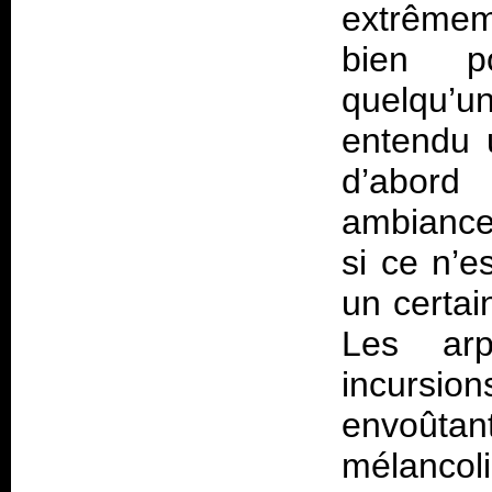
extrêmeme
bien p
quelqu’
entendu u
d’abord
ambiance
si ce n’e
un certai
Les ar
incursio
envoûtan
mélancol