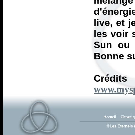
mélange
d'énergi
live, et 
les voir
Sun ou 
Bonne su
Cré
www.mysp
Accueil
Chroniq
©Les Eternels 