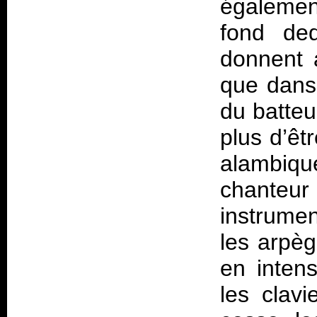
égalemen
fond ded
donnent 
que dans
du batteur
plus d’êt
alambiqu
chanteur
instrume
les arpèg
en intens
les clavi