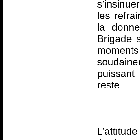
s’insinue
les refr
la donne
Brigade 
moment
soudaine
puissant
L’attit