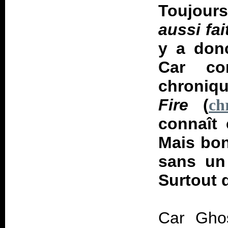
Toujours
aussi fa
y a don
Car co
chroniq
Fire
(
ch
connaît 
Mais bon
sans un
Surtout
Car Ghos