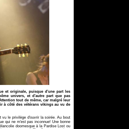
e et originale, puisque d'une part les
ême univers, et d'autre part que pas
Attention tout de même, car malgré leur
ir à côté des vétérans vikings au vu de
u le privilège d'ouvrir la soirée. Au bout
sique qui ne m'est pas inconnue! Une bonne
élancolie doomesque à la Pardise Lost ou