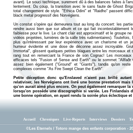
avant). Le souci technique, surement dû à des balances faites à l'arr
lentement. Du coup, la transition avec le sans faute de Ghost Brigad
total changement de style. "Ethica Odini" et "Raidho" passent diffici
black metal progressif des Norvégiens.
Un constat s'opère qui demeurera tout au long du concert: les parti
rendre aussi bien que sur album et ce qui fait incontestablement 
faiblesse pour le live. Le chant clair est approximatif et le groupe n
vidéos projetées, lumières de la salle très rudimentaires). Toutefois,
plus qu'intéressant par leur expérience avec un charisme et un 
humeur évidente et une dose de déconne assez incroyable. Grut
Immortal", glissent quelques petites blagues entre les morceaux et 
rang tout en remerciant la France de son Cognac! Les morceaux b
efficaces tels "Fusion of Sense and Earth" ou le sommet "Allfaðr
assez bien également ("Ground" et "Giants"), tandis qu'on rest
complexes comme "As Fire Swept Clean the Earth".
Petite déception donc qu'Enslaved n'aient pas brillé autant q
relativiser, les Norvégiens ont livré une bonne prestation mais 
qu'on aurait aimé plus encore. On peut également remarquer la di
lorsqu'on possède une discographie si variée. Les Finlandais 
une bonne opération, en ayant rendu la soirée plus éclectique et 
Accueil
Chroniques
Live-Reports
Interviews
Dossiers
T
©Les Eternels / Totoro mange des enfants corporation - 20