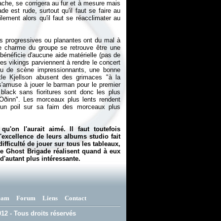
ache, se corrigera au fur et à mesure mais
e est rude, surtout qu'il faut se faire au
lement alors qu'il faut se réacclimater au
es progressives ou planantes ont du mal à
le charme du groupe se retrouve être une
e bénéficie d'aucune aide matérielle (pas de
 les vikings parviennent à rendre le concert
jeu de scène impressionnants, une bonne
le Kjellson abusent des grimaces "à la
s'amuse à jouer le barman pour le premier
lack sans fioritures sont donc les plus
 Oðinn". Les morceaux plus lents rendent
e un poil sur sa faim des morceaux plus
u'on l'aurait aimé. Il faut toutefois
l'excellence de leurs albums studio fait
fficulté de jouer sur tous les tableaux,
de Ghost Brigade réalisent quand à eux
d'autant plus intéressante.
eam
Forum
Liens
Contact
12 - Tous droits réservés