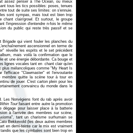
fait assez penser à The Ocean, ou mieux
ant tous les tics possibles: poses, tenues
tre tout de suite ses limites: on s'ennuie.
mples sont sympas, mais tout est bien trop
de chant clair/growl. Et surtout, le groupe
ant l'impression d'entendre n-fois le même
ion du public qui reste très passif et se
 Brigade qui vient fouler les planches du
 L'enchaînement ascensionnel en terme de
" réveille les esprits et le set précédent
album, mais voilà la confirmation que le
ble et une énergie débordante. Ca bouge et
 lignes vocales tant en chant clair qu'en
aux plus mélancoliques comme "My Heart Is
r l'efficace "Clawmaster" et l'envoutante
e membre quitte la scène tour à tour en
tinu de jouer. C'est carton plein pour les
 certainement convaincu du monde dans le
d. Les Norvégiens font du rab après avoir
ithin Tour
faisant entre autre la promotion
 dégage pour laisser place à la batterie
sion à l'arrivée des membres sur scène,
"Axioma", tant un charisme surhumain se
t Cato Bekkevold (les deux autres membres
art en demi-teinte car le mix est vraiment
tandis que les cymbales sont bien trop en