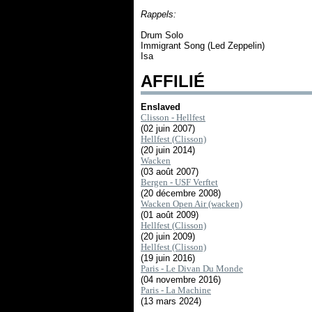
Rappels:
Drum Solo
Immigrant Song (Led Zeppelin)
Isa
AFFILIÉ
Enslaved
Clisson - Hellfest
(02 juin 2007)
Hellfest (Clisson)
(20 juin 2014)
Wacken
(03 août 2007)
Bergen - USF Verftet
(20 décembre 2008)
Wacken Open Air (wacken)
(01 août 2009)
Hellfest (Clisson)
(20 juin 2009)
Hellfest (Clisson)
(19 juin 2016)
Paris - Le Divan Du Monde
(04 novembre 2016)
Paris - La Machine
(13 mars 2024)