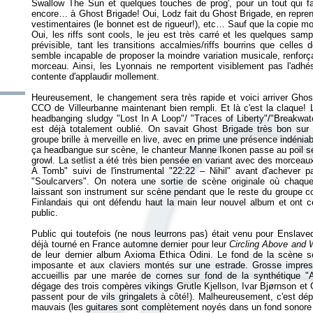
Swallow The Sun et quelques touches de prog', pour un tout qui 
encore… à Ghost Brigade! Oui, Lodz fait du Ghost Brigade, en repren
vestimentaires (le bonnet est de rigueur!), etc… Sauf que la copie mon
Oui, les riffs sont cools, le jeu est très carré et les quelques sa
prévisible, tant les transitions accalmies/riffs bourrins que celles 
semble incapable de proposer la moindre variation musicale, renforç
morceau. Ainsi, les Lyonnais ne remportent visiblement pas l'adhés
contente d'applaudir mollement.
Heureusement, le changement sera très rapide et voici arriver Ghost
CCO de Villeurbanne maintenant bien rempli. Et là c'est la claque!
headbanging sludgy "Lost In A Loop"/ "Traces of Liberty"/"Breakwater
est déjà totalement oublié. On savait Ghost Brigade très bon sur 
groupe brille à merveille en live, avec en prime une présence indénia
ça headbangue sur scène, le chanteur Manne Ikonen passe au poil ses
growl. La setlist a été très bien pensée en variant avec des morce
A Tomb" suivi de l'instrumental "22:22 – Nihil" avant d'achever pa
"Soulcarvers". On notera une sortie de scène originale où chaqu
laissant son instrument sur scène pendant que le reste du groupe con
Finlandais qui ont défendu haut la main leur nouvel album et ont
public.
Public qui toutefois (ne nous leurrons pas) était venu pour Enslave
déjà tourné en France automne dernier pour leur
Circling Above and W
de leur dernier album Axioma Ethica Odini. Le fond de la scène se
imposante et aux claviers montés sur une estrade. Grosse impres
accueillis par une marée de cornes sur fond de la synthétique 
dégage des trois compères vikings Grutle Kjellson, Ivar Bjørnson e
passent pour de vils gringalets à côté!). Malheureusement, c'est dép
mauvais (les guitares sont complètement noyés dans un fond sonore 