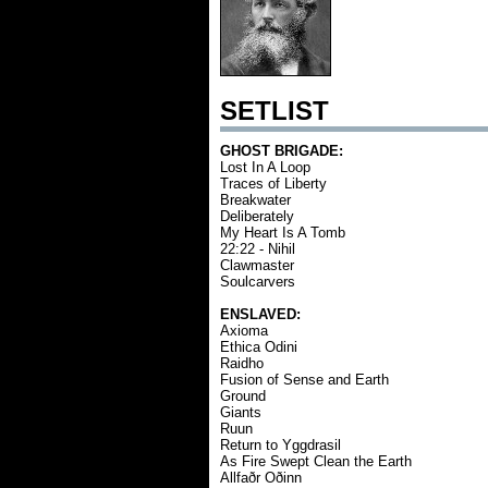
SETLIST
GHOST BRIGADE:
Lost In A Loop
Traces of Liberty
Breakwater
Deliberately
My Heart Is A Tomb
22:22 - Nihil
Clawmaster
Soulcarvers
ENSLAVED:
Axioma
Ethica Odini
Raidho
Fusion of Sense and Earth
Ground
Giants
Ruun
Return to Yggdrasil
As Fire Swept Clean the Earth
Allfaðr Oðinn