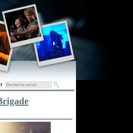
T
Brigade
O