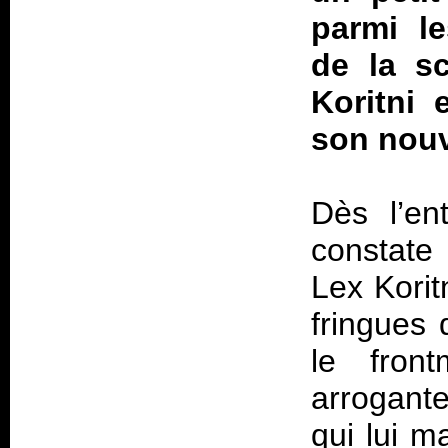
parmi l
de la sc
Koritni 
son nouv
Dès l’en
constate
Lex Korit
fringues 
le fron
arrogant
qui lui m