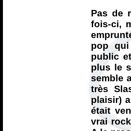
Pas de r
fois-ci, 
emprunt
pop qui
public e
plus le 
semble a
très Sla
plaisir)
était ve
vrai rock