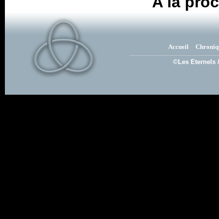
A la proc
Accueil
Chroniq
©Les Eternels 