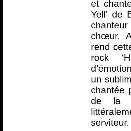
et chant
Yell’ de 
chanteur
chœur. A
rend cett
rock ‘H
d’émotion
un sublim
chantée 
de la g
littérale
serviteur,