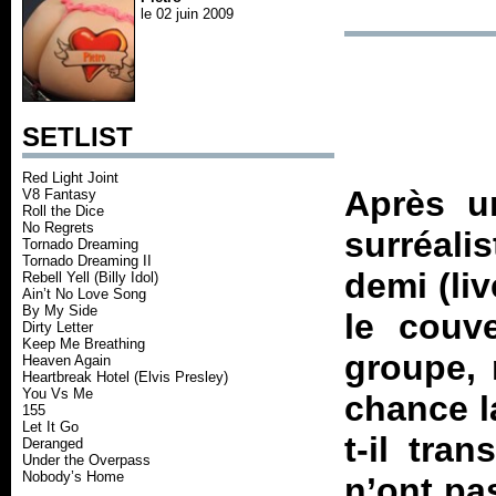
le 02 juin 2009
SETLIST
Red Light Joint
Après u
V8 Fantasy
Roll the Dice
No Regrets
surréali
Tornado Dreaming
Tornado Dreaming II
demi (liv
Rebell Yell (Billy Idol)
Ain’t No Love Song
By My Side
le couv
Dirty Letter
Keep Me Breathing
groupe, 
Heaven Again
Heartbreak Hotel (Elvis Presley)
You Vs Me
chance la
155
Let It Go
t-il tra
Deranged
Under the Overpass
Nobody’s Home
n’ont pa