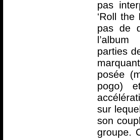
pas inte
‘Roll the
pas de q
l’album
parties d
marquant
posée (m
pogo) e
accéléra
sur leque
son coupl
groupe. 