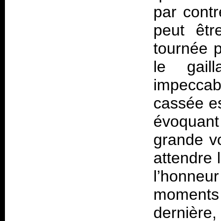
par contr
peut êt
tournée p
le gai
impecca
cassée es
évoquant
grande v
attendre 
l’honneu
moment
dernière,