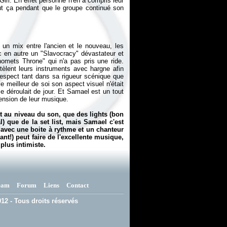
 Girl. En effet personne n'en a compris leur
tout ça pendant que le groupe continué son
 un mix entre l'ancien et le nouveau, les
 en autre un "Slavocracy" dévastateur et
omets Throne" qui n'a pas pris une ride.
èlent leurs instruments avec hargne afin
e respect tant dans sa rigueur scénique que
 meilleur de soi son aspect visuel n'était
e déroulait de jour. Et Samael est un tout
mension de leur musique.
t au niveau du son, que des lights (bon
) que de la set list, mais Samael c'est
vec une boite à rythme et un chanteur
hant!) peut faire de l'excellente musique,
plus intimiste.
eam
Forum
Liens
Contact
12 - Tous droits réservés