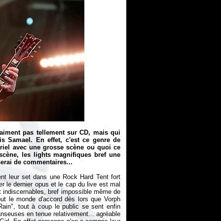
aiment pas tellement sur CD, mais qui
is Samael. En effet, c'est ce genre de
riel avec une grosse scène ou quoi ce
scène, les lights magnifiques bref une
erai de commentaires...
t leur set dans une Rock Hard Tent fort
er le dernier opus et le cap du live est mal
t indiscernables, bref impossible même de
 tout le monde d'accord dès lors que Vorph
ain", tout à coup le public se sent enfin
anseuses en tenue relativement... agréable