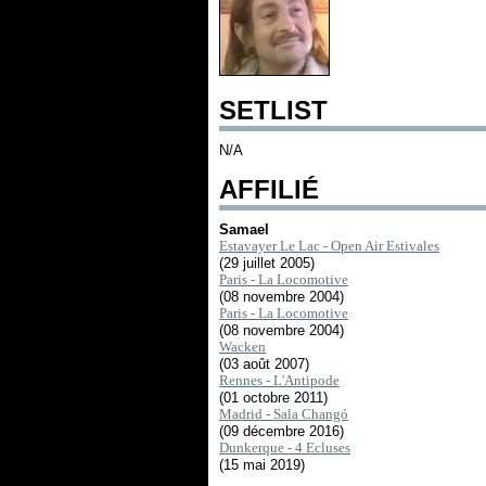
SETLIST
N/A
AFFILIÉ
Samael
Estavayer Le Lac - Open Air Estivales
(29 juillet 2005)
Paris - La Locomotive
(08 novembre 2004)
Paris - La Locomotive
(08 novembre 2004)
Wacken
(03 août 2007)
Rennes - L'Antipode
(01 octobre 2011)
Madrid - Sala Changó
(09 décembre 2016)
Dunkerque - 4 Ecluses
(15 mai 2019)