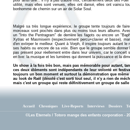
pour ainsi dire... il n'y a pas d'autre mot, certainement deux des Fuel
utilité, mais elles sont venues, elles ont dansé, elles ont vaincu 
bonhomme de chemin sur un air de
Solar Soul
Malgré sa très longue expérience, le groupe tente toujours de faire
morceaux sont piochés dans plus ou moins tous leurs albums. Avec
un "Into the Pentragram" de derrière les fagots ou encore un "Baph
Xytras et Masmiseim (respectivement percu+clavier et basse), mart
d'en extirper le meilleur. Quant à Vorph, il inspire toujours autant l
ses habits ou encore de sa voix. Bien que le groupe semble donner le
pas présent pour réellement entre dans leur univers, car le concert s
en live: la musique et les lumières qui donnent la puissance et la di
Un show à la fois très bon, mais pas mémorable pour autant, tan
ces deux éléments sont indépendants de leur volonté en festival
toujours un bon moment et surtout la démonstration que même a
au look de Raël (désolé c'est sorti tout seul, il n'y a rien de méc
mais c'est un groupe qui reste définitivement un groupe de salle 
Accueil
Chroniques
Live-Reports
Interviews
Dossiers
T
©Les Eternels / Totoro mange des enfants corporation - 20