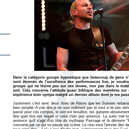
Dans la catégorie groupe hypnotique que beaucoup de gens n'
sont étonnés de l'excellence des performances live, je voudra
groupe qui ne lésine pas sur ses shows, non pas dans le maté
soit. Cela concerne l'attitude quasi biblique des membres sur 
expérience bien sympa malgré un dernier album dont je me pass
Justement c'est avec deux titres de
Above
que les Suisses entamen
bien remplie. A vrai dire je ne suis vraiment pas le seul à ne pas aim
passé pour ces compos, le son est brouillon, les guitares absolumen
dire quel titre est lequel si celui n'est pas annoncé. La suite met
annonce qu'il s'agit d'un titre du mythique
Passage
et là démarre "R
concerné par ce qui se passe sur scène. Le clou sera l'arrivée des d