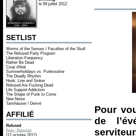
le 09 juillet 2012
SETLIST
Worms of the Senses / Faculties of the Skull
The Refused Party Program
Liberation Frequency
Rather Be Dead
Coup d'état
Summerholidays vs. Punkroutine
The Deadly Rhythm
Hook, Line and Sinker
Refused Are Fucking Dead
Life Support Addiction
The Shape of Punk to Come
New Noise
Tannhäuser / Derivè
Pour vou
AFFILIÉ
de l’é
Refused
serviteu
Paris - Bataclan
(12 octobre 2012)