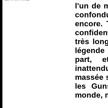
l'un de 
confondu
encore. 
confiden
très lon
légende 
part, 
inattend
massée s
les Gun
monde, m