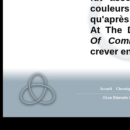
couleurs
qu'après
At The D
Of Com
crever e
Accueil
Chroniq
©Les Eternels 