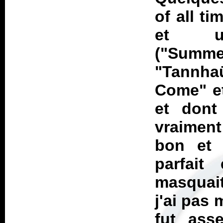
of all t
et un
("Summ
"Tannhaü
Come" et
et dont 
vraiment
bon et c
parfait
masquait
j'ai pas 
fut ass