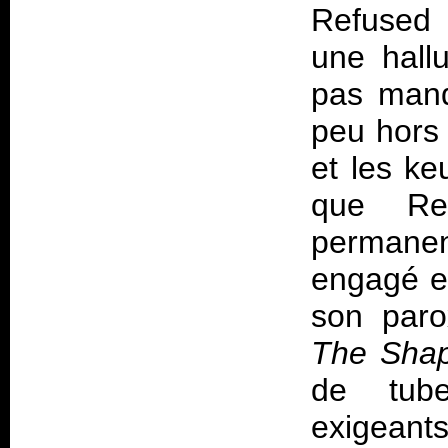
Refused 
une hall
pas manq
peu hors 
et les k
que Re
permanen
engagé et
son paro
The Sha
de tube
exigean