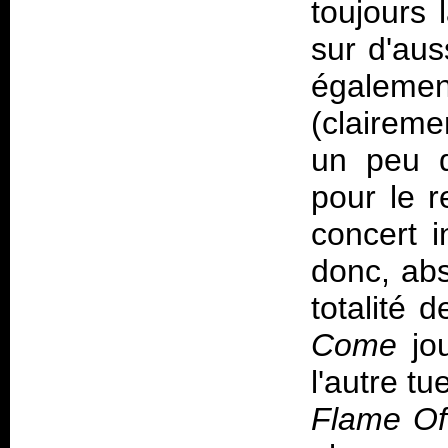
toujours l
sur d'aus
égaleme
(claireme
un peu de
pour le 
concert i
donc, abs
totalité 
Come
jou
l'autre t
Flame Of