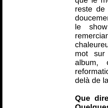
que le m
reste de
doucemen
le show
remerc
chaleure
mot sur 
album, 
reformat
delà de l
Que dire
Quelque