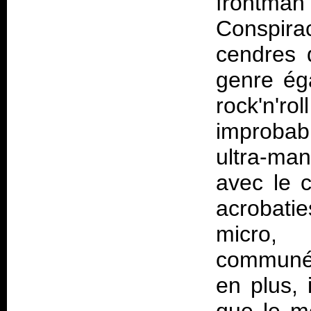
frontma
Conspirac
cendres 
genre éga
rock'n'ro
improbabl
ultra-ma
avec le 
acrobati
micro, 
communém
en plus, 