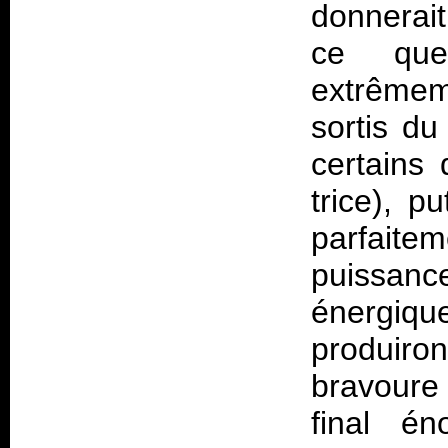
donnerait
ce que
extrêmem
sortis du
certains 
trice), p
parfaite
puissan
énergiqu
produiro
bravoure
final én