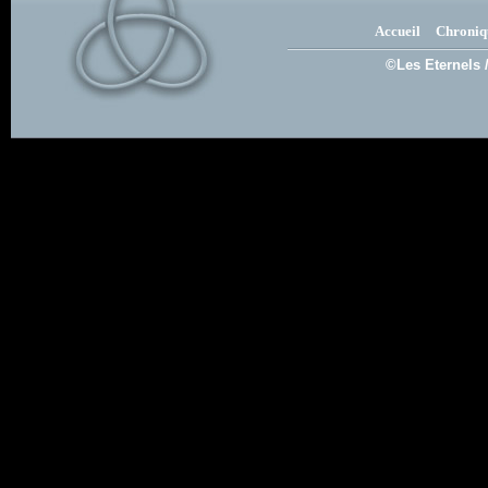
Accueil
Chroniq
©Les Eternels 