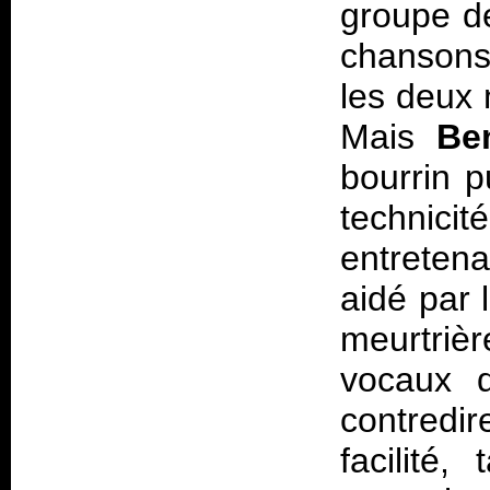
groupe de
chansons 
les deux 
Mais
Be
bourrin p
technic
entreten
aidé par 
meurtriè
vocaux d
contredi
facilité