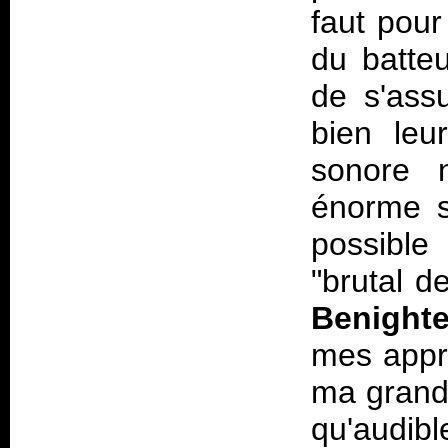
faut pour
du batteu
de s'assu
bien leu
sonore n
énorme s
possible
"brutal d
Benight
mes appr
ma grande
qu'audib