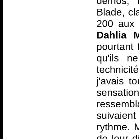
démos, t
Blade, cl
200 aux 
Dahlia 
pourtant 
qu'ils n
technicit
j'avais t
sensatio
ressembla
suivaien
rythme. M
de leur d