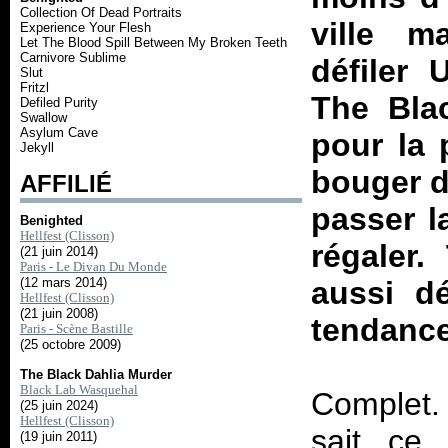
Collection Of Dead Portraits
ville m
Experience Your Flesh
Let The Blood Spill Between My Broken Teeth
Carnivore Sublime
défiler 
Slut
Fritzl
The Bla
Defiled Purity
Swallow
Asylum Cave
pour la 
Jekyll
bouger d
AFFILIÉ
passer l
Benighted
Hellfest (Clisson)
régaler.
(21 juin 2014)
Paris - Le Divan Du Monde
(12 mars 2014)
aussi dé
Hellfest (Clisson)
(21 juin 2008)
tendance
Paris - Scène Bastille
(25 octobre 2009)
The Black Dahlia Murder
Black Lab Wasquehal
Complet. 
(25 juin 2024)
Hellfest (Clisson)
sait ce
(19 juin 2011)