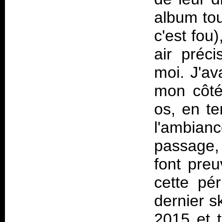
album to
c'est fou
air préci
moi. J'av
mon côté
os, en te
l'ambian
passage,
font preu
cette pé
dernier 
2015 et t