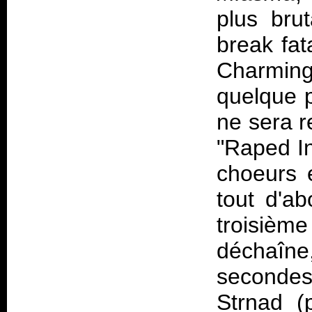
plus bru
break fat
Charming"
quelque 
ne sera r
"Raped In
choeurs 
tout d'abo
troisièm
déchaîn
secondes
Strnad (