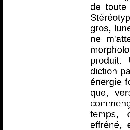
de toute
Stéréoty
gros, lun
ne m'att
morpholo
produit.
diction pa
énergie f
que, ver
commença
temps, 
effréné, 