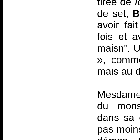
tirée de
I
de set,
B
avoir fa
fois et 
maisn". 
», comme 
mais au d
Mesdames
du monst
dans sa 
pas moin