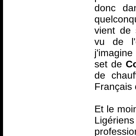
donc dan
quelconq
vient de
vu de l'
j'imagin
set de
Co
de chauff
Français
Et le moi
Ligéri
professio