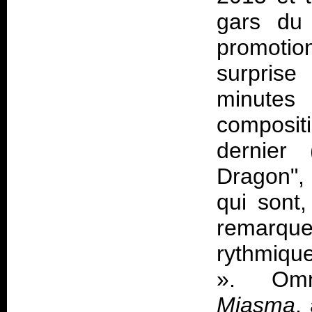
gars du
promotio
surprise
minute
composit
dernier
Dragon", 
qui sont
remarque
rythmiqu
». Omni
Miasma
,