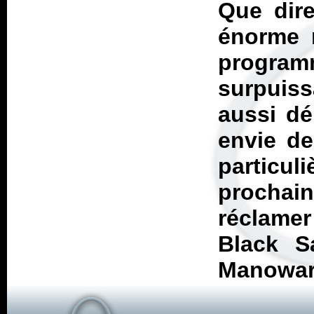
Que dire
énorme 
progr
surpuis
aussi dé
envie de
particul
prochain
réclame
Black S
Manowar.