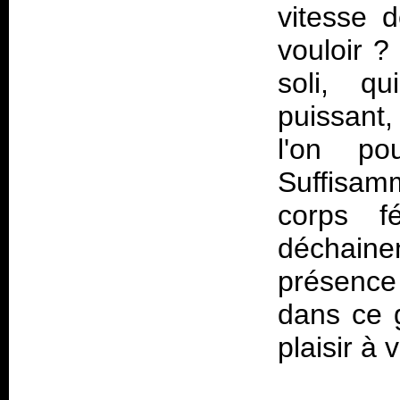
vitesse d
vouloir ?
soli, qu
puissant
l'on pou
Suffisa
corps f
déchaine
présence
dans ce g
plaisir à v