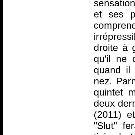
sensation
et ses p
compren
irrépres
droite à
qu'il ne
quand il
nez. Parm
quintet 
deux dern
(2011) e
"Slut" fe