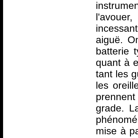
instrumen
l'avoue
incessant
aiguë. O
batterie 
quant à e
tant les 
les oreil
prennent
grade. L
phénomén
mise à pa