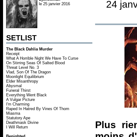
24 jan
le 25 janvier 2016
SETLIST
The Black Dahlia Murder
Receipt
What A Horrible Night We Have To Curse
On Stirring Seas Of Salted Blood
Threat Level No. 3
Vlad, Son Of The Dragon
Moonlight Equilibrium
Elder Misanthropy
Abysmal
Funeral Thirst
Everything Went Black
A Vulgar Picture
I'm Charming
Raped In Hatred By Vines Of Thorn
Miasma
Statutory Ape
Plus rie
Deathmask Divine
I Will Return
moins d'
Benighted