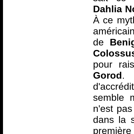
Dahlia N
À ce myt
américain
de
Beni
Colossu
pour rai
Gorod
.
d'accréd
semble m
n'est pas
dans la s
première 