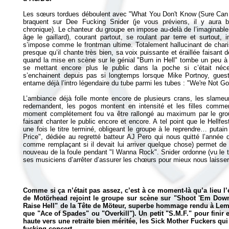
Les sœurs tordues déboulent avec "What You Don't Know (Sure Can Hu
braquent sur Dee Fucking Snider (je vous préviens, il y aura 
chronique). Le chanteur du groupe en impose au-delà de l’imaginable
âge le gaillard), courant partout, se roulant par terre et surtout,
s’impose comme le frontman ultime. Totalement hallucinant de chari
presque qu’il chante très bien, sa voix puissante et éraillée faisant
quand la mise en scène sur le génial "Burn in Hell" tombe un peu à l
se mettant encore plus le public dans la poche si c’était néc
s’enchainent depuis pas si longtemps lorsque Mike Portnoy, guest 
entame déjà l’intro légendaire du tube parmi les tubes : "We're Not Go
L’ambiance déjà folle monte encore de plusieurs crans, les slameu
redemandent, les pogos montent en intensité et les filles comm
moment complétement fou va être rallongé au maximum par le groupe
faisant chanter le public encore et encore. A tel point que le Hellfe
une fois le titre terminé, obligeant le groupe à le reprendre… putain 
Price", dédiée au regretté batteur AJ Pero qui nous quitté l’année 
comme remplaçant si il devait lui arriver quelque chose) permet de 
nouveau de la foule pendant "I Wanna Rock". Snider ordonne (vu le t
ses musiciens d’arrêter d’assurer les chœurs pour mieux nous laisser
Comme si ça n’était pas assez, c’est à ce moment-là qu’a lieu 
de Motörhead rejoint le groupe sur scène sur "Shoot 'Em Down"
Raise Hell" de la Tête de Möteur, superbe hommage rendu à Lem
que "Ace of Spades" ou "Overkill"). Un petit "S.M.F." pour finir e
haute vers une retraite bien méritée, les Sick Mother Fuckers qui
fucking concert.