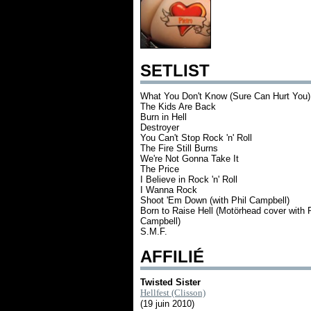
SETLIST
What You Don't Know (Sure Can Hurt You)
The Kids Are Back
Burn in Hell
Destroyer
You Can't Stop Rock 'n' Roll
The Fire Still Burns
We're Not Gonna Take It
The Price
I Believe in Rock 'n' Roll
I Wanna Rock
Shoot 'Em Down (with Phil Campbell)
Born to Raise Hell (Motörhead cover with P
Campbell)
S.M.F.
AFFILIÉ
Twisted Sister
Hellfest (Clisson)
(19 juin 2010)