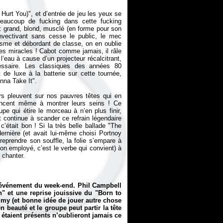
rt You)", et d’entrée de jeu les yeux se
beaucoup de fucking dans cette fucking
: grand, blond, musclé (en forme pour son
 invectivant sans cesse le public, le mec
sme et débordant de classe, on en oublie
 des miracles ! Cabot comme jamais, il râle
’eau à cause d’un projecteur récalcitrant,
essaire. Les classiques des années 80
de luxe à la batterie sur cette tournée,
nna Take It".
rs pleuvent sur nos pauvres têtes qui en
encent même à montrer leurs seins ! Ce
 qui étire le morceau à n’en plus finir,
st continue à scander ce refrain légendaire
c’était bon ! Si la très belle ballade "The
dernière (et avait lui-même choisi Portnoy
reprendre son souffle, la folie s’empare à
on employé, c’est le verbe qui convient) à
 chanter.
l’événement du week-end. Phil Campbell
 et une reprise jouissive du "Born to
my (et bonne idée de jouer autre chose
n beauté et le groupe peut partir la tête
 étaient présents n’oublieront jamais ce