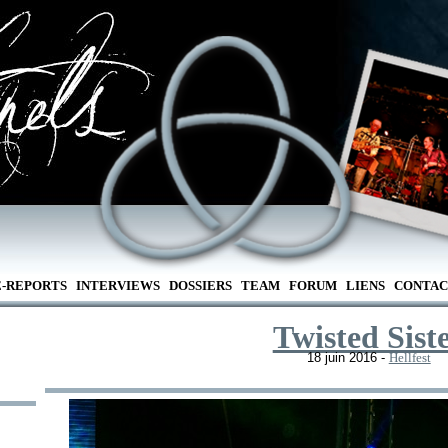
E-REPORTS
INTERVIEWS
DOSSIERS
TEAM
FORUM
LIENS
CONTAC
Twisted Sist
18 juin 2016 -
Hellfest