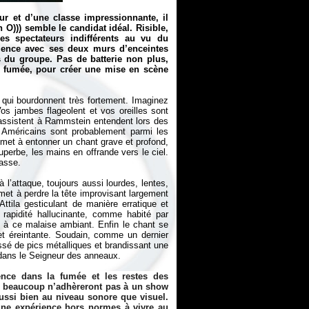
eur et d’une classe impressionnante, il
 O)))
semble le candidat idéal. Risible,
les spectateurs indifférents au vu du
érience avec ses deux murs d’enceintes
 du groupe. Pas de batterie non plus,
e fumée, pour créer une mise en scène
qui bourdonnent très fortement. Imaginez
s jambes flageolent et vos oreilles sont
assistent à Rammstein entendent lors des
s Américains sont probablement parmi les
 met à entonner un chant grave et profond,
superbe, les mains en offrande vers le ciel.
passe.
 l’attaque, toujours aussi lourdes, lentes,
 met à perdre la tête improvisant largement
tila gesticulant de manière erratique et
rapidité hallucinante, comme habité par
si à ce malaise ambiant. Enfin le chant se
et éreintante. Soudain, comme un dernier
ssé de pics métalliques et brandissant une
, dans le Seigneur des anneaux.
rence dans la fumée et les restes des
t beaucoup n’adhèreront pas à un show
aussi bien au niveau sonore que visuel.
une expérience hors normes à vivre au