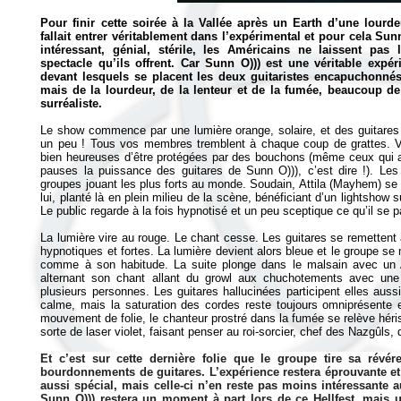
Pour finir cette soirée à la Vallée après un Earth d’une lourd
fallait entrer véritablement dans l’expérimental et pour cela
Sunn
intéressant, génial, stérile, les Américains ne laissent pas 
spectacle qu’ils offrent. Car Sunn O))) est une véritable exp
devant lesquels se placent les deux guitaristes encapuchonnés
mais de la lourdeur, de la lenteur et de la fumée, beaucoup d
surréaliste.
Le show commence par une lumière orange, solaire, et des guitares 
un peu ! Tous vos membres tremblent à chaque coup de grattes. Vo
bien heureuses d’être protégées par des bouchons (même ceux qui 
pauses la puissance des guitares de Sunn O))), c’est dire !). Le
groupes jouant les plus forts au monde. Soudain, Attila (Mayhem) se
lui, planté là en plein milieu de la scène, bénéficiant d’un lightshow 
Le public regarde à la fois hypnotisé et un peu sceptique ce qu’il se 
La lumière vire au rouge. Le chant cesse. Les guitares se remettent à
hypnotiques et fortes. La lumière devient alors bleue et le groupe se
comme à son habitude. La suite plonge dans le malsain avec un At
alternant son chant allant du growl aux chuchotements avec une 
plusieurs personnes. Les guitares hallucinées participent elles aus
calme, mais la saturation des cordes reste toujours omniprésente 
mouvement de folie, le chanteur prostré dans la fumée se relève héri
sorte de laser violet, faisant penser au roi-sorcier, chef des Nazgûls
Et c’est sur cette dernière folie que le groupe tire sa révé
bourdonnements de guitares. L’expérience restera éprouvante e
aussi spécial, mais celle-ci n’en reste pas moins intéressante 
Sunn O))) restera un moment à part lors de ce Hellfest, mais 