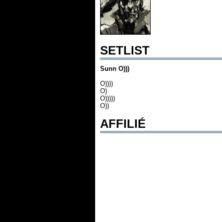
SETLIST
Sunn O)))
O))))
O)
O)))))
O))
AFFILIÉ