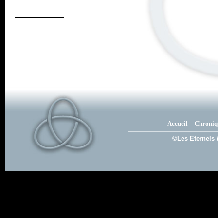
Accueil
Chroniq
©Les Eternels 