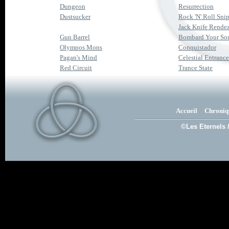
Dungeon
Resurrection
Dustsucker
Rock 'N' Roll Snip
Jack Knife Rende
Gun Barrel
Bombard Your So
Olympos Mons
Conquistador
Pagan's Mind
Celestial Entrance
Red Circuit
Trance State
Accueil
Chroniq
©Les Eternels 