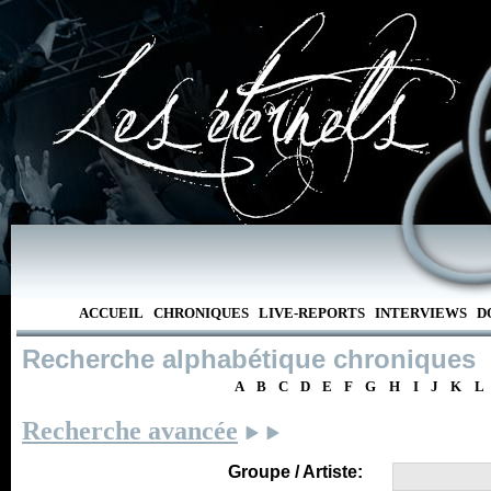
ACCUEIL
CHRONIQUES
LIVE-REPORTS
INTERVIEWS
D
Recherche alphabétique chroniques
A
B
C
D
E
F
G
H
I
J
K
L
Recherche avancée
Groupe / Artiste: