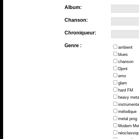
Album:
Chanson:
Chroniqueur:
Genre :
ambient
blues
chanson
Djent
emo
glam
hard FM
heavy meta
instrumenta
mélodique
metal prog
Modern Met
néoclassiq