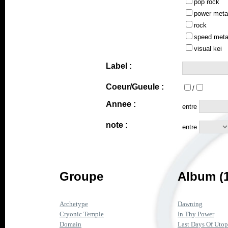
pop rock
power meta
rock
speed meta
visual kei
Label :
Coeur/Gueule :
/
Annee :
entre
note :
entre
Groupe
Album (
Archetype
Dawning
Cryonic Temple
In Thy Power
Domain
Last Days Of Utop