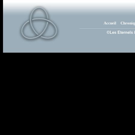
Accueil
Chroniq
©Les Eternels 