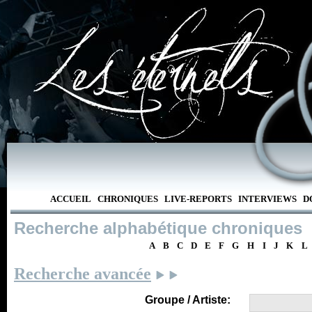
ACCUEIL
CHRONIQUES
LIVE-REPORTS
INTERVIEWS
D
Recherche alphabétique chroniques
A
B
C
D
E
F
G
H
I
J
K
L
Recherche avancée
Groupe / Artiste: