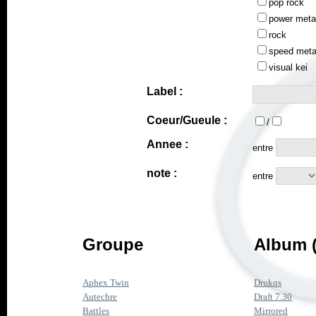
pop rock
power meta
rock
speed meta
visual kei
Label :
Coeur/Gueule :
/
Annee :
entre
note :
entre
Groupe
Album (
Aphex Twin
Drukqs
Autechre
Draft 7.30
Battles
Mirrored