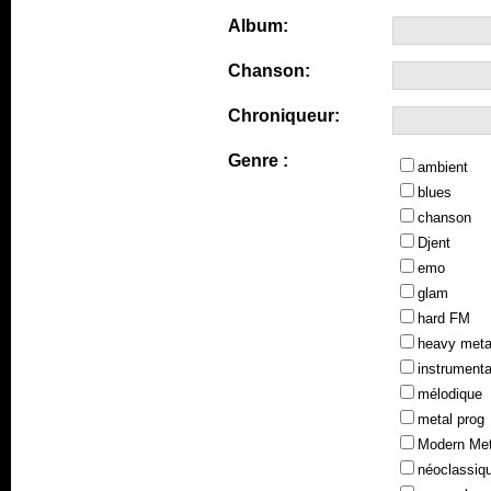
Album:
Chanson:
Chroniqueur:
Genre :
ambient
blues
chanson
Djent
emo
glam
hard FM
heavy meta
instrumenta
mélodique
metal prog
Modern Met
néoclassiq