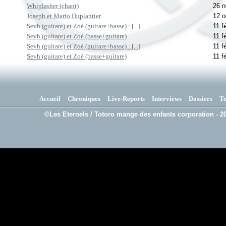
Whiplasher (chant)
26 
Joseph et Mario Duplantier
12 o
Sevh (guitare) et Zoé (guitare+basse) : [...]
11 f
Sevh (guitare) et Zoé (basse+guitare)
11 f
Sevh (guitare) et Zoé (guitare+basse) : [...]
11 f
Sevh (guitare) et Zoé (basse+guitare)
11 f
Accueil
Chroniques
Live-Reports
Interviews
Dossiers
T
©Les Eternels / Totoro mange des enfants corporation - 20