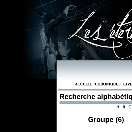
ACCUEIL
CHRONIQUES
LIV
Recherche alphabéti
A
B
C
Groupe (6)