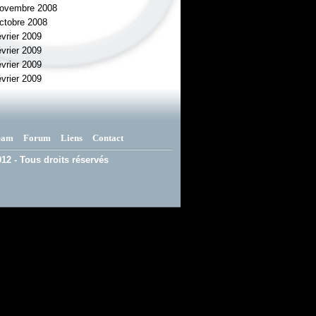
novembre 2008
ctobre 2008
évrier 2009
évrier 2009
évrier 2009
évrier 2009
eam
Forum
Liens
Contact
12 - Tous droits réservés