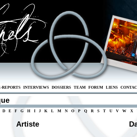
E-REPORTS
INTERVIEWS
DOSSIERS
TEAM
FORUM
LIENS
CONTAC
que
D
E
F
G
H
I
J
K
L
M
N
O
P
Q
R
S
T
U
V
W
X
Artiste
Da