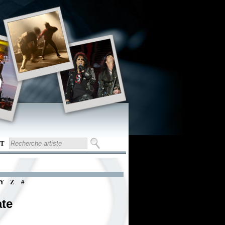
T
Y
Z
#
te