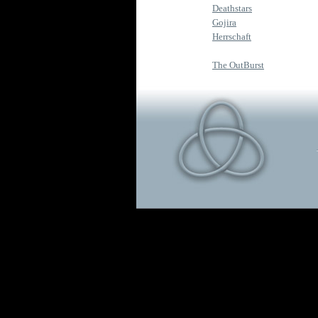
Deathstars
Gojira
Herrschaft
The OutBurst