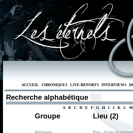
ACCUEIL
CHRONIQUES
LIVE-REPORTS
INTERVIEWS
D
Recherche alphabétique
A
B
C
D
E
F
G
H
I
J
K
L
M
Groupe
Lieu (2)
Helloween
Paris - Elysée Montmartr