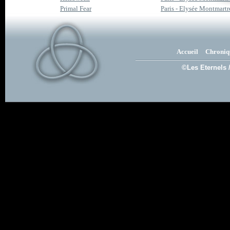
Primal Fear
Paris - Elysée Montmartr
Accueil
Chroniq
©Les Eternels 