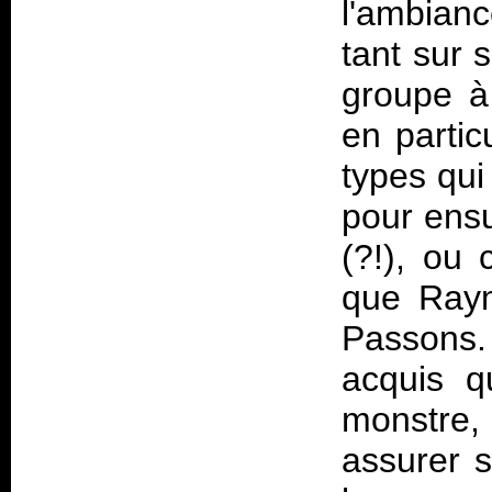
l'ambianc
tant sur 
groupe à 
en partic
types qui
pour ensu
(?!), ou 
que Raym
Passons.
acquis q
monstre
assurer s