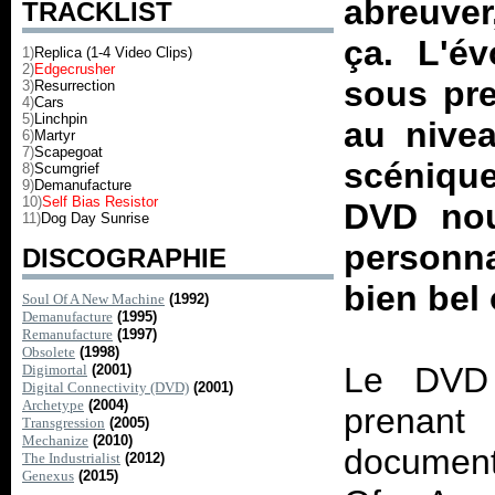
abreuver
TRACKLIST
ça. L'é
1)
Replica (1-4 Video Clips)
2)
Edgecrusher
sous pre
3)
Resurrection
4)
Cars
5)
Linchpin
au nive
6)
Martyr
7)
Scapegoat
scénique,
8)
Scumgrief
9)
Demanufacture
10)
Self Bias Resistor
DVD nou
11)
Dog Day Sunrise
personna
DISCOGRAPHIE
bien bel 
Soul Of A New Machine
(1992)
Demanufacture
(1995)
Remanufacture
(1997)
Obsolete
(1998)
Le DVD 
Digimortal
(2001)
Digital Connectivity (DVD)
(2001)
Archetype
(2004)
prenan
Transgression
(2005)
Mechanize
(2010)
document
The Industrialist
(2012)
Genexus
(2015)