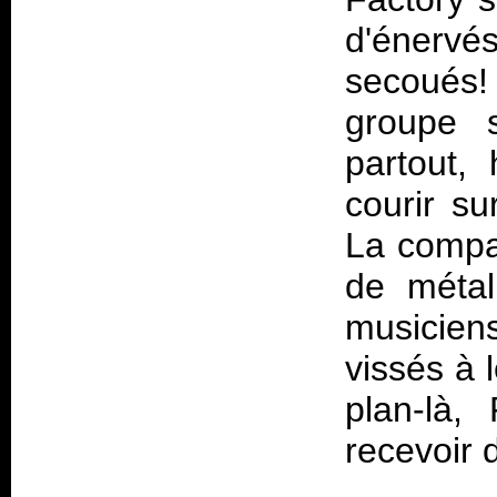
d'énervé
secoués!
groupe 
partout,
courir su
La compa
de métal
musicien
vissés à 
plan-là,