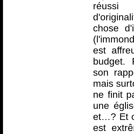
réussi
d'origina
chose d'i
(l'immon
est affre
budget. 
son rappo
mais surt
ne finit 
une églis
et…? Et o
est extr