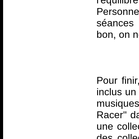
l'équilibr
Personne
séances 
Pour fini
inclus un
musiques
Racer" d
une colle
des colle