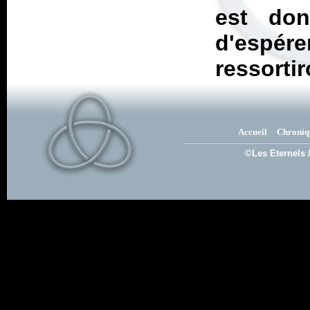
est don
d'espér
ressortir
Accueil
Chroniq
©Les Eternels 