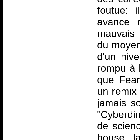
foutue: 
avance 
mauvais 
du moyen
d'un niv
rompu à l
que Fear 
un remix p
jamais so
"Cyberdin
de science
house, la