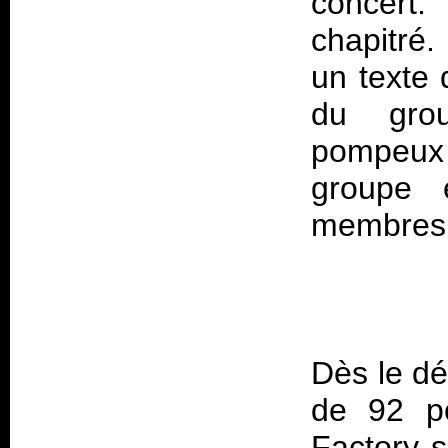
concert
chapitré.
un texte 
du grou
pompeux 
groupe 
membres
Dès le dé
de 92 p
Factory s