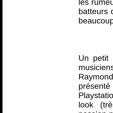
les rumeu
batteurs 
Un petit 
musicien
Raymon
présenté 
Playstati
look (tr