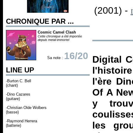
(2001) -
CHRONIQUE PAR ...
Cosmic Camel Clash
Cette chronique a été importée
depuis metal-immortel
16/20
Digital 
Sa note :
l'histoi
LINE UP
l'ère Di
-Burton C. Bell
(chant)
Of A Ne
-Dino Cazares
(guitare)
y trou
-Christian Olde Wolbers
coulisse
(basse)
-Raymond Herrera
les gro
(batterie)