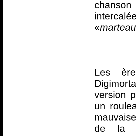
chanson
intercalé
«
marteau
Les è
Digimorta
version p
un roule
mauvaise 
de la p