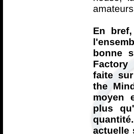
amateur
En bref,
l'ensem
bonne s
Factory 
faite s
the Mind
moyen e
plus qu
quantit
actuelle