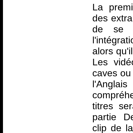
La premi
des extra
de se 
l'intégra
alors qu'
Les vidé
caves ou 
l'Angl
compréhe
titres s
partie
D
clip de l