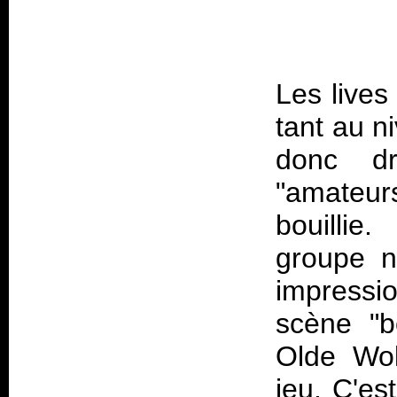
Les lives
tant au n
donc dr
"amateur
bouillie
groupe n
impressio
scène "b
Olde Wol
jeu. C'es